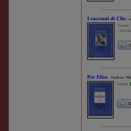
I racconti di Clio
- 
formato:
..Atti co
G
Per Elisa
- Studi su "Me
formato:
...
G