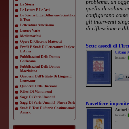
problema, un ogget
La Storia
quella di volumi co
Le Lettere E Le Arti
configurano come 
Le Scienze E La Diffusione Scientifica
E Tecn
gli interventi sing
Letteratura Americana
di riflessione e dib
Letture Varie
Mediamorfosi
Opere Di Giacomo Matteotti
Sette assedi di Fire
Profili E Studi Di Letteratura Inglese
E Amer
Cabani M
Pubblicazioni Della Domus
formato:
Galilaeana
...
Pubblicazioni Della Domus
Mazziniana
Quaderni Dell'Istituto Di Lingua E
G
Letteratur
Quaderni Della Direzione
Rilievi Di Monumenti
Saggi Di Varia Umanità
Saggi Di Varia Umanità- Nuova Serie
Novelliere impenit
Studi E Testi Di Storia Costituzionale
Autori 
Americ
formato:
...