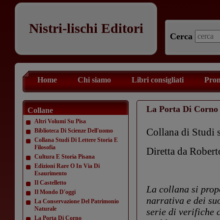
Nistri-lischi Editori
Cerca
Home
Chi siamo
Libri consigliati
Prom
La Porta Di Corno
Collane
Altri Volumi Su Pisa
Collana di Studi s
Biblioteca Di Scienze Dell'uomo
Collana Studi Di Lettere Storia E
Filosofia
Diretta da Rober
Cultura E Storia Pisana
Edizioni Rare O In Via Di
Esaurimento
Il Castelletto
La collana si prop
Il Mondo D'oggi
narrativa e dei su
La Conservazione Del Patrimonio
Naturale
serie di verifiche
La Porta Di Corno