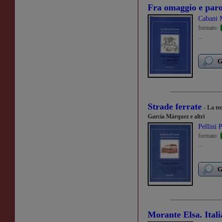
Fra omaggio e par
Cabani M
formato:
...
G
Strade ferrate
- La te
García Márquez e altri
Pellini P
formato:
...
G
Morante Elsa. Itali