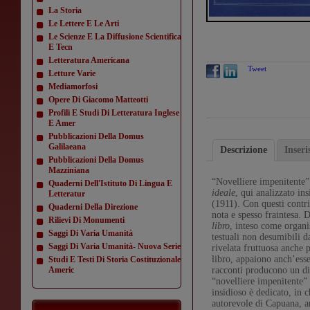
La Storia
Le Lettere E Le Arti
Le Scienze E La Diffusione Scientifica
E Tecn
Letteratura Americana
Tweet
Letture Varie
Mediamorfosi
Opere Di Giacomo Matteotti
Profili E Studi Di Letteratura Inglese
E Amer
Pubblicazioni Della Domus
Galilaeana
Descrizione
Inser
Pubblicazioni Della Domus
Mazziniana
“Novelliere impenitente”
Quaderni Dell'Istituto Di Lingua E
ideale
, qui analizzato in
Letteratur
(1911). Con questi contri
Quaderni Della Direzione
nota e spesso fraintesa. 
Rilievi Di Monumenti
libro
, inteso come organi
Saggi Di Varia Umanità
testuali non desumibili da
Saggi Di Varia Umanità- Nuova Serie
rivelata fruttuosa anche 
libro, appaiono anch’esse
Studi E Testi Di Storia Costituzionale
Americ
racconti producono un dis
“novelliere impenitente” 
insidioso è dedicato, in 
autorevole di Capuana, a