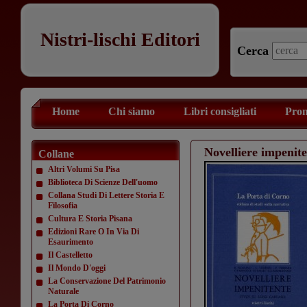
Nistri-lischi Editori
Cerca
Home
Chi siamo
Libri consigliati
Prom
Novelliere impenit
Collane
Altri Volumi Su Pisa
Biblioteca Di Scienze Dell'uomo
Collana Studi Di Lettere Storia E
Filosofia
Cultura E Storia Pisana
Edizioni Rare O In Via Di
Esaurimento
Il Castelletto
Il Mondo D'oggi
La Conservazione Del Patrimonio
Naturale
La Porta Di Corno