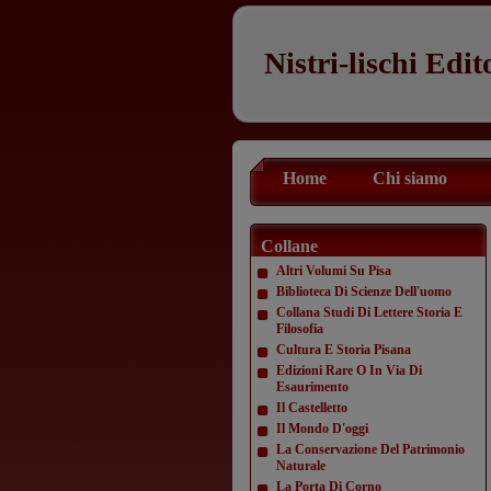
Nistri-lischi Edit
Home
Chi siamo
Collane
Altri Volumi Su Pisa
Biblioteca Di Scienze Dell'uomo
Collana Studi Di Lettere Storia E
Filosofia
Cultura E Storia Pisana
Edizioni Rare O In Via Di
Esaurimento
Il Castelletto
Il Mondo D'oggi
La Conservazione Del Patrimonio
Naturale
La Porta Di Corno