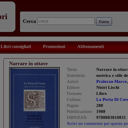
ori
Cerca
Cerca
Libri consigliati
Promozioni
Abbonamenti
Narrare in ottave
Titolo
Narrare in ottav
Sottotitolo
metrica e stile 
Autori
Praloran Marco
Editore
Nistri Lischi
Formato
Libro
Collana
La Porta Di Cor
Pagine
288
Pubblicazione
1988
ISBN/EAN
9788883810831
Scrivi un commento per questo pr