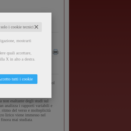
o in 5 giorni
✕
 solo i cookie tecnici
vigazione, mostrarti
ere quali accettare,
lla X in alto a destra.
ccetto tutti i cookie
ini dal confronto “d’obbligo” col
nocivo per la compressione di
 non esaltante degli studi sul
n analizza i rapporti variabili e
, ritmo del verso e molteplicità
stro lirico viene immesso nel
finora mai studiata.