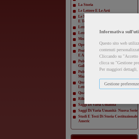
La Storia
Le Lettere E Le Arti
Le Scienze E La Diffusione Scientifica
E Tecn
Letteratura Americana
Informativa sull'uti
Letture Varie
Mediamorfosi
Questo sito web utilizz
Opere Di Giacomo Matteotti
contenuti personalizzati
Profili E Studi Di Letteratura Inglese
E Amer
Cliccando su "Accetto t
Pubblicazioni Della Domus
clicca su "Gestione pre
Galilaeana
Per maggiori dettagli,
Pubblicazioni Della Domus
Mazziniana
Quaderni Dell'Istituto Di Lingua E
Gestione preferenze
Letteratur
Quaderni Della Direzione
Rilievi Di Monumenti
Saggi Di Varia Umanità
Saggi Di Varia Umanità- Nuova Serie
Studi E Testi Di Storia Costituzionale
Americ