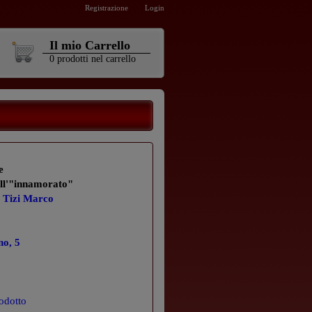
Registrazione
Login
Il mio Carrello
0
prodotti
nel carrello
e
dell'"innamorato"
,
Tizi Marco
no, 5
odotto