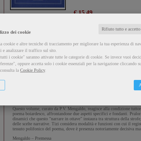
€ 15,49
Spedit
Metti nel carrello
Rifiuto tutto e accetto
lizzo dei cookie
Tweet
a cookie e altre tecniche di tracciamento per migliorare la tua esperienza di na
 e analizzare il traffico sul sito.
utti i cookie" saranno attivate tutte le categorie di cookie.
Se invece vuoi decid
ferenze", oppure accetta solo i cookie essenziali per la navigazione cliccando su
 consulta la
Cookie Policy
.
Descrizione
Inserisci un commento
A
Sorte non felice quella dell
’Orlando Innamorato
, sempre spinto ai marg
vincente
Furioso
. Schiacciamento prospettico indebito e, a ben vedere, 
entrambi i testi.
Questo volume, curato da P.V. Mengaldo, reagisce alla condizione tuttora
poema boiardesco, affrontandone due aspetti specifici e fondanti. Pralora
dinamici che questo “narrare in ottave” instaura tra struttura della strofe
delle scelte narrative. Tizi considera modalità e funzioni con cui il regi
tessuto polifonico del poema, dove è presenza notoriamente decisiva ma 
Mengaldo – Premessa