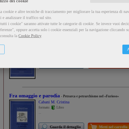
lizzo dei cookie
Guarda il dettaglio
Metti nel carrello
a cookie e altre tecniche di tracciamento per migliorare la tua esperienza di na
 e analizzare il traffico sul sito.
utti i cookie" saranno attivate tutte le categorie di cookie.
Se invece vuoi decid
ferenze", oppure accetta solo i cookie essenziali per la navigazione cliccando su
 consulta la
Cookie Policy
.
Per Elisa
- Studi su "Menzogna e sortilegio"
formato:
Libro
A
...
Guarda il dettaglio
Metti nel carrello
Fra omaggio e parodia
- Petrarca e petrarchismo nel «Furioso»
Cabani M. Cristina
formato:
Libro
...
Guarda il dettaglio
Metti nel carrello