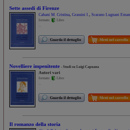
Sette assedi di Firenze
,
,
Cabani M. Cristina
Grassini I.
Scarano Lugnani Eman
formato:
Libro
...
Guarda il dettaglio
Metti nel carrello
Novelliere impenitente
- Studi su Luigi Capuana
Autori vari
formato:
Libro
...
Guarda il dettaglio
Metti nel carrello
Il romanzo della storia