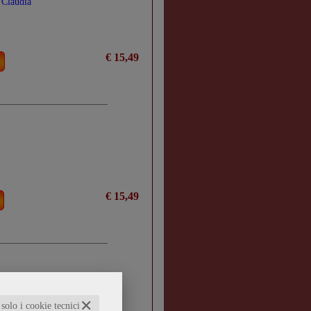
 Claudia
€ 15,49
€ 15,49
✕
 solo i cookie tecnici