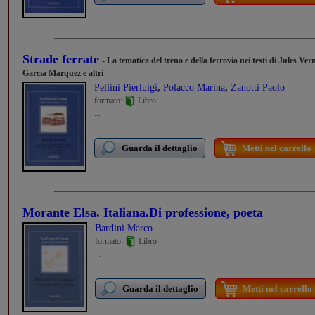
Strade ferrate
- La tematica del treno e della ferrovia nei testi di Jules V
García Márquez e altri
,
,
Pellini Pierluigi
Polacco Marina
Zanotti Paolo
formato:
Libro
...
Guarda il dettaglio
Metti nel carrello
Morante Elsa. Italiana.Di professione, poeta
Bardini Marco
formato:
Libro
...
Guarda il dettaglio
Metti nel carrello