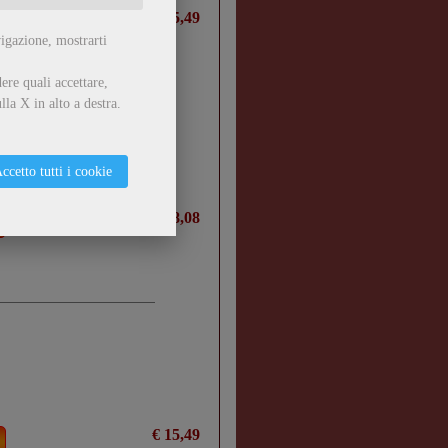
€ 15,49
vigazione, mostrarti
ere quali accettare,
lla X in alto a destra.
ccetto tutti i cookie
€ 18,08
€ 15,49