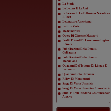
La Storia
Le Lettere E Le Arti
Le Scienze E La Diffusione Scientifica
E Tecn
Letteratura Americana
Letture Varie
Mediamorfosi
Opere Di Giacomo Matteotti
Profili E Studi Di Letteratura Inglese
E Amer
Pubblicazioni Della Domus
Galilaeana
Pubblicazioni Della Domus
Mazziniana
Quaderni Dell'Istituto Di Lingua E
Letteratur
Quaderni Della Direzione
Rilievi Di Monumenti
Saggi Di Varia Umanità
Saggi Di Varia Umanità- Nuova Serie
Studi E Testi Di Storia Costituzionale
Americ