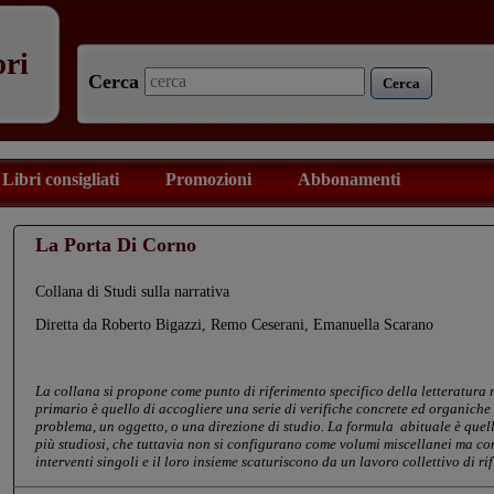
ori
Cerca
Cerca
Libri consigliati
Promozioni
Abbonamenti
La Porta Di Corno
Collana di Studi sulla narrativa
Diretta da Roberto Bigazzi, Remo Ceserani, Emanuella Scarano
La collana si propone come punto di riferimento specifico della letteratura 
primario è quello di accogliere una serie di verifiche concrete ed organiche
problema, un oggetto, o una direzione di studio. La formula abituale è quella
più studiosi, che tuttavia non si configurano come volumi miscellanei ma co
interventi singoli e il loro insieme scaturiscono da un lavoro collettivo di rif