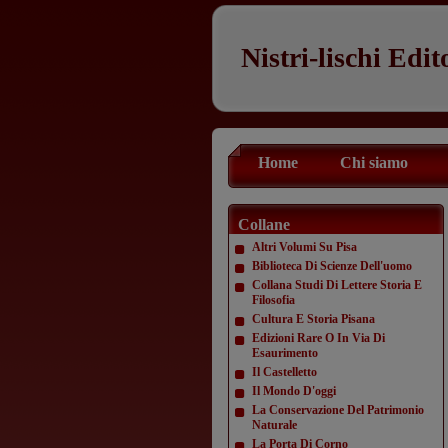
Nistri-lischi Edit
Home
Chi siamo
Collane
Altri Volumi Su Pisa
Biblioteca Di Scienze Dell'uomo
Collana Studi Di Lettere Storia E
Filosofia
Cultura E Storia Pisana
Edizioni Rare O In Via Di
Esaurimento
Il Castelletto
Il Mondo D'oggi
La Conservazione Del Patrimonio
Naturale
La Porta Di Corno