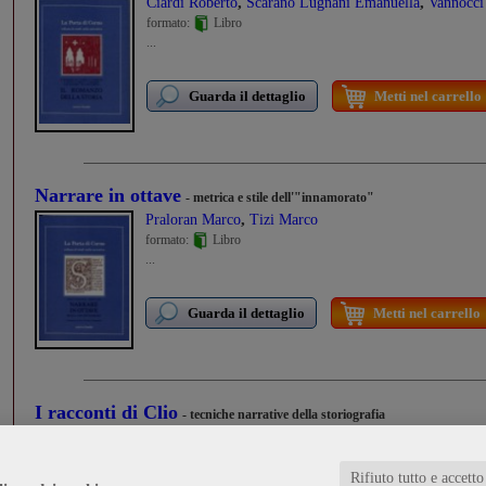
,
,
Ciardi Roberto
Scarano Lugnani Emanuella
Vannocci
formato:
Libro
...
Guarda il dettaglio
Metti nel carrello
Narrare in ottave
- metrica e stile dell'"innamorato"
,
Praloran Marco
Tizi Marco
formato:
Libro
...
Guarda il dettaglio
Metti nel carrello
I racconti di Clio
- tecniche narrative della storiografia
formato:
Libro
..Atti convegno di studi, Arezzo 1986.
Rifiuto tutto e accetto