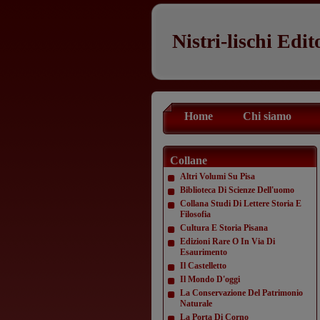
Nistri-lischi Edit
Home
Chi siamo
Collane
Altri Volumi Su Pisa
Biblioteca Di Scienze Dell'uomo
Collana Studi Di Lettere Storia E
Filosofia
Cultura E Storia Pisana
Edizioni Rare O In Via Di
Esaurimento
Il Castelletto
Il Mondo D'oggi
La Conservazione Del Patrimonio
Naturale
La Porta Di Corno