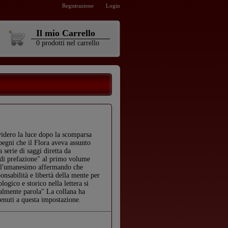
Registrazione
Login
Il mio Carrello
0
prodotti
nel carrello
videro la luce dopo la scomparsa
pegni che il Flora aveva assunto
 serie di saggi diretta da
' di prefazione" al primo volume
sull'umanesimo affermando che
ponsabilità e libertà della mente per
ologico e storico nella lettera si
almente parola" La collana ha
ntenuti a questa impostazione.