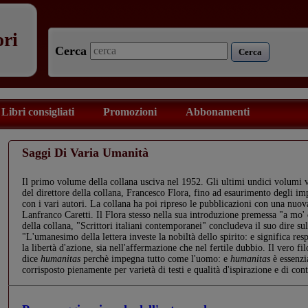
ori
Cerca
Cerca
Libri consigliati
Promozioni
Abbonamenti
Saggi Di Varia Umanità
Il primo volume della collana usciva nel 1952. Gli ultimi undici volumi 
del direttore della collana, Francesco Flora, fino ad esaurimento degli im
con i vari autori. La collana ha poi ripreso le pubblicazioni con una nuova
Lanfranco Caretti. Il Flora stesso nella sua introduzione premessa "a mo
della collana, "Scrittori italiani contemporanei" concludeva il suo dire 
"L'umanesimo della lettera investe la nobiltà dello spirito: e significa res
la libertà d'azione, sia nell'affermazione che nel fertile dubbio. Il vero fil
dice
humanitas
perchè impegna tutto come l'uomo: e
humanitas
è essenzi
corrisposto pienamente per varietà di testi e qualità d'ispirazione e di co