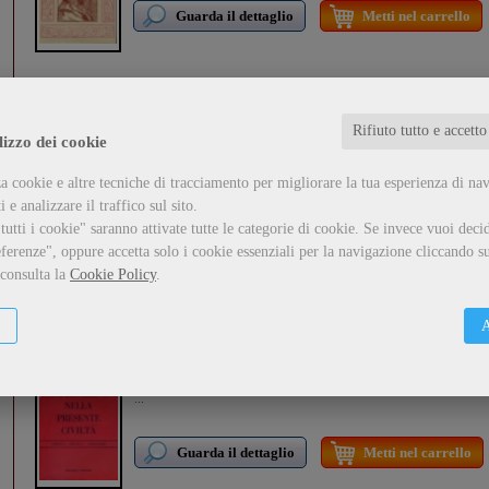
Guarda il dettaglio
Metti nel carrello
Burle e facezie del '400
Rifiuto tutto e accetto
Pullini Giorgio
lizzo dei cookie
formato:
Libro
...
a cookie e altre tecniche di tracciamento per migliorare la tua esperienza di na
 e analizzare il traffico sul sito.
utti i cookie" saranno attivate tutte le categorie di cookie.
Se invece vuoi decid
Guarda il dettaglio
Metti nel carrello
ferenze", oppure accetta solo i cookie essenziali per la navigazione cliccando su
 consulta la
Cookie Policy
.
A
L'uomo copernicano nella presente civiltà
Ciardo Manlio
formato:
Libro
...
Guarda il dettaglio
Metti nel carrello