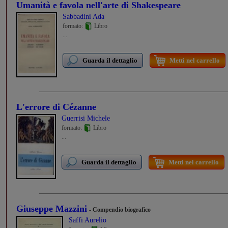
Umanità e favola nell'arte di Shakespeare
Sabbadini Ada
formato:
Libro
...
Guarda il dettaglio
Metti nel carrello
L'errore di Cézanne
Guerrisi Michele
formato:
Libro
...
Guarda il dettaglio
Metti nel carrello
Giuseppe Mazzini
- Compendio biografico
Saffi Aurelio