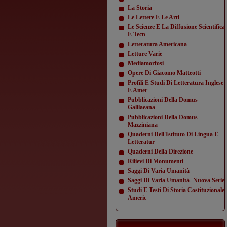
La Storia
Le Lettere E Le Arti
Le Scienze E La Diffusione Scientifica
E Tecn
Letteratura Americana
Letture Varie
Mediamorfosi
Opere Di Giacomo Matteotti
Profili E Studi Di Letteratura Inglese
E Amer
Pubblicazioni Della Domus
Galilaeana
Pubblicazioni Della Domus
Mazziniana
Quaderni Dell'Istituto Di Lingua E
Letteratur
Quaderni Della Direzione
Rilievi Di Monumenti
Saggi Di Varia Umanità
Saggi Di Varia Umanità- Nuova Serie
Studi E Testi Di Storia Costituzionale
Americ