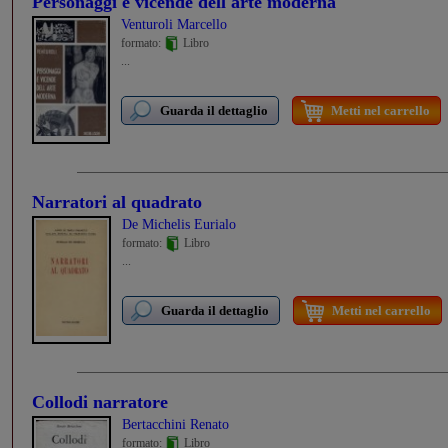
Personaggi e vicende dell'arte moderna
Venturoli Marcello
formato:
Libro
...
Guarda il dettaglio
Metti nel carrello
Narratori al quadrato
De Michelis Eurialo
formato:
Libro
...
Guarda il dettaglio
Metti nel carrello
Collodi narratore
Bertacchini Renato
formato:
Libro