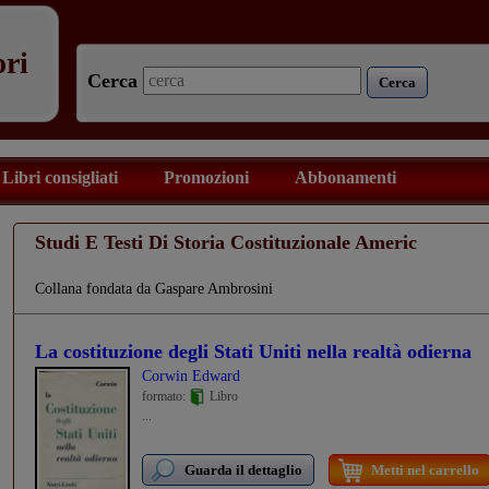
ori
Cerca
Cerca
Libri consigliati
Promozioni
Abbonamenti
Studi E Testi Di Storia Costituzionale Americ
Collana fondata da Gaspare Ambrosini
La costituzione degli Stati Uniti nella realtà odierna
Corwin Edward
formato:
Libro
...
Guarda il dettaglio
Metti nel carrello