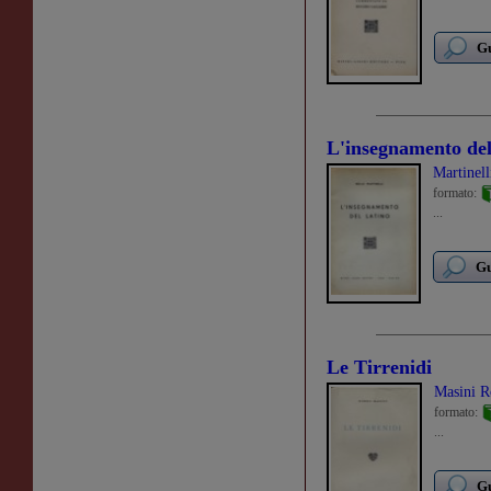
Gu
L'insegnamento del
Martinell
formato:
...
Gu
Le Tirrenidi
Masini 
formato:
...
Gu