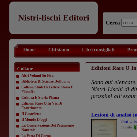
Nistri-lischi Editori
Cerca
Home
Chi siamo
Libri consigliati
Prom
Edizioni Rare O In
Collane
Altri Volumi Su Pisa
Sono qui elencate,
Biblioteca Di Scienze Dell'uomo
Collana Studi Di Lettere Storia E
Nistri-Lischi di d
Filosofia
prossimi all’esau
Cultura E Storia Pisana
Edizioni Rare O In Via Di
Esaurimento
Il Castelletto
Lezioni di analisi i
Il Mondo D'oggi
Dini Ulis
La Conservazione Del Patrimonio
formato:
Naturale
...
La Porta Di Corno