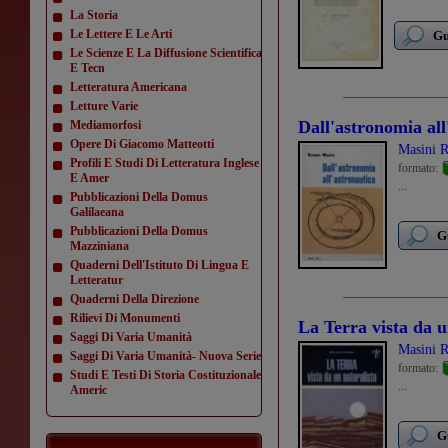
La Storia
Le Lettere E Le Arti
Gu
Le Scienze E La Diffusione Scientifica
E Tecn
Letteratura Americana
Letture Varie
Dall'astronomia all
Mediamorfosi
Opere Di Giacomo Matteotti
Masini 
Profili E Studi Di Letteratura Inglese
formato:
E Amer
...
Pubblicazioni Della Domus
Galilaeana
Pubblicazioni Della Domus
G
Mazziniana
Quaderni Dell'Istituto Di Lingua E
Letteratur
Quaderni Della Direzione
Rilievi Di Monumenti
La Terra vista da u
Saggi Di Varia Umanità
Masini 
Saggi Di Varia Umanità- Nuova Serie
formato:
Studi E Testi Di Storia Costituzionale
...
Americ
G