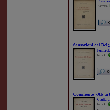
Zavatar
formato:
...
G
Sensazioni del Belg
Fumarola
formato:
...
Gu
Commento «Ab urb
Gagliard
formato:
...