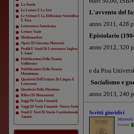
euro 50,00, ISB
La Storia
Le Lettere E Le Arti
L'avvento del f
Le Scienze E La Diffusione Scientifica
E Tecn
anno 2011, 428 p
Letteratura Americana
Letture Varie
Epistolario (190
Mediamorfosi
Opere Di Giacomo Matteotti
anno 2012, 320 
Profili E Studi Di Letteratura Inglese
E Amer
Pubblicazioni Della Domus
Galilaeana
Pubblicazioni Della Domus
e da Pisa Universi
Mazziniana
Quaderni Dell'Istituto Di Lingua E
Socialismo e gu
Letteratur
Quaderni Della Direzione
anno 2013, 240 
Rilievi Di Monumenti
Saggi Di Varia Umanità
Saggi Di Varia Umanità- Nuova Serie
Scritti giuridici
Studi E Testi Di Storia Costituzionale
Americ
Matteott
formato:
...