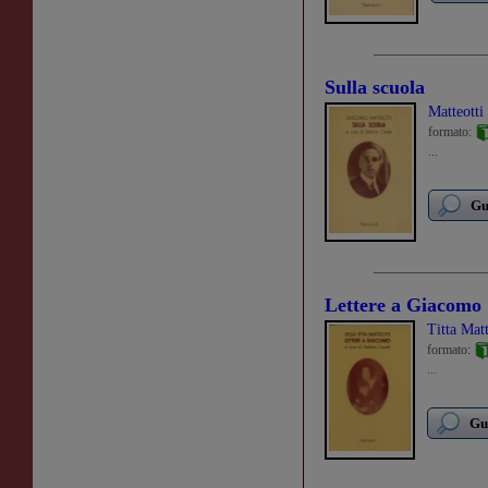
Sulla scuola
Matteott
formato:
...
Gu
Lettere a Giacomo
Titta Matt
formato:
...
Gu