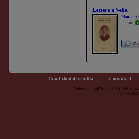
Lettere a Velia
Matteotti
formato:
...
Gua
Condizioni di vendita
Contattaci
Università degli Studi di Pisa - Nistri-lisc
P.IVA 0028