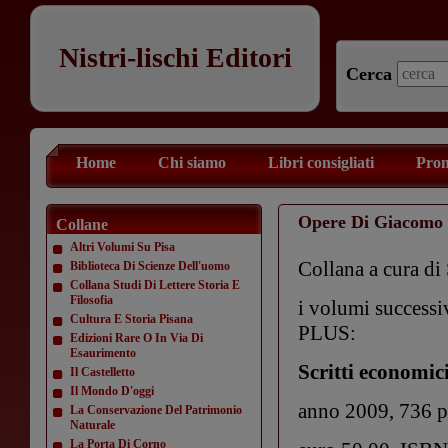
Nistri-lischi Editori
Cerca
Home
Chi siamo
Libri consigliati
Prom
Opere Di Giacomo 
Collane
Altri Volumi Su Pisa
Collana a cura di 
Biblioteca Di Scienze Dell'uomo
Collana Studi Di Lettere Storia E
Filosofia
i volumi successiv
Cultura E Storia Pisana
PLUS:
Edizioni Rare O In Via Di
Esaurimento
Scritti economici
Il Castelletto
Il Mondo D'oggi
anno 2009, 736 p
La Conservazione Del Patrimonio
Naturale
La Porta Di Corno