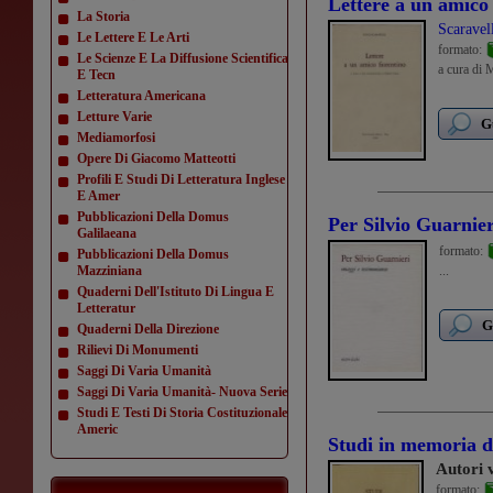
Lettere a un amico 
La Storia
Scaravel
Le Lettere E Le Arti
formato:
Le Scienze E La Diffusione Scientifica
a cura di 
E Tecn
Letteratura Americana
Letture Varie
G
Mediamorfosi
Opere Di Giacomo Matteotti
Profili E Studi Di Letteratura Inglese
E Amer
Pubblicazioni Della Domus
Per Silvio Guarnier
Galilaeana
formato:
Pubblicazioni Della Domus
Mazziniana
...
Quaderni Dell'Istituto Di Lingua E
Letteratur
G
Quaderni Della Direzione
Rilievi Di Monumenti
Saggi Di Varia Umanità
Saggi Di Varia Umanità- Nuova Serie
Studi E Testi Di Storia Costituzionale
Americ
Studi in memoria d
Autori 
formato: