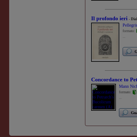
Il profondo ieri
- Dia
Pellegri
formato:
...
G
Concordance to Pe
Mann Nich
formato:
...
Gua