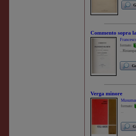
G
Commento sopra la 
Francesco
formato:
...Ristampa
Gu
Verga minore
Musumar
formato:
...
G