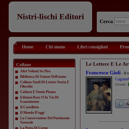
Nistri-lischi Editori
Cerca
Home
Chi siamo
Libri consigliati
Prom
Le Lettere E Le Ar
Collane
Altri Volumi Su Pisa
Francesco Gioli
- Il 
Biblioteca Di Scienze Dell'uomo
Cagianel
Collana Studi Di Lettere Storia E
formato:
Filosofia
...
Cultura E Storia Pisana
Edizioni Rare O In Via Di
Esaurimento
G
Il Castelletto
Il Mondo D'oggi
La Conservazione Del Patrimonio
Naturale
La Porta Di Corno