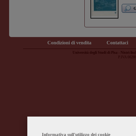
G
Condizioni di vendita
Contattaci
Università degli Studi di Pisa - Nistri-lisc
P.IVA 0028
Informativa sull'utilizzo dei cookie