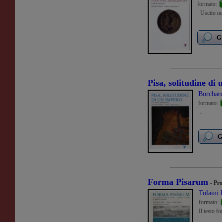
formato:
Uscito neg
G
Pisa, solitudine di
Borchar
formato:
...
G
Forma Pisarum
- Pr
Tolaini
formato:
Il testo f