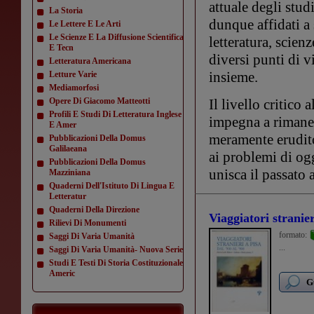
attuale degli stud
La Storia
dunque affidati a 
Le Lettere E Le Arti
Le Scienze E La Diffusione Scientifica
letteratura, scien
E Tecn
diversi punti di v
Letteratura Americana
insieme.
Letture Varie
Mediamorfosi
Opere Di Giacomo Matteotti
Il livello critico 
Profili E Studi Di Letteratura Inglese
impegna a rimaner
E Amer
meramente erudito
Pubblicazioni Della Domus
Galilaeana
ai problemi di og
Pubblicazioni Della Domus
unisca il passato 
Mazziniana
Quaderni Dell'Istituto Di Lingua E
Letteratur
Quaderni Della Direzione
Viaggiatori stranier
Rilievi Di Monumenti
formato:
Saggi Di Varia Umanità
...
Saggi Di Varia Umanità- Nuova Serie
Studi E Testi Di Storia Costituzionale
Americ
G