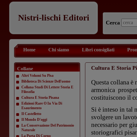
Nistri-lischi Editori
Cerca
Home
Chi siamo
Libri consigliati
Prom
Cultura E Storia P
Collane
Altri Volumi Su Pisa
Questa collana è n
Biblioteca Di Scienze Dell'uomo
Collana Studi Di Lettere Storia E
armonica prospett
Filosofia
costituiscono il co
Cultura E Storia Pisana
Edizioni Rare O In Via Di
Esaurimento
Si è inteso in tal
Il Castelletto
svolgere un lavot
Il Mondo D'oggi
necessario per gi
La Conservazione Del Patrimonio
Naturale
storiografici pisa
La Porta Di Corno