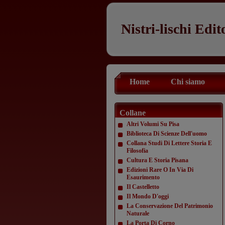
Nistri-lischi Edit
Home
Chi siamo
Collane
Altri Volumi Su Pisa
Biblioteca Di Scienze Dell'uomo
Collana Studi Di Lettere Storia E
Filosofia
Cultura E Storia Pisana
Edizioni Rare O In Via Di
Esaurimento
Il Castelletto
Il Mondo D'oggi
La Conservazione Del Patrimonio
Naturale
La Porta Di Corno