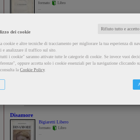
formato:
Libro
...
Guarda il dettaglio
Metti nel carrello
Rifiuto tutto e accetto
lizzo dei cookie
a cookie e altre tecniche di tracciamento per migliorare la tua esperienza di na
 e analizzare il traffico sul sito.
Il ricordo della Basca
utti i cookie" saranno attivate tutte le categorie di cookie.
Se invece vuoi decid
Delfini Antonio
ferenze", oppure accetta solo i cookie essenziali per la navigazione cliccando su
formato:
Libro
 consulta la
Cookie Policy
.
...
A
Guarda il dettaglio
Metti nel carrello
Disamore
Bigiaretti Libero
formato:
Libro
...