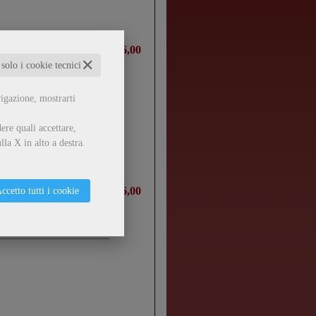
€ 16,00
✕
 solo i cookie tecnici
vigazione, mostrarti
ere quali accettare,
lla X in alto a destra.
€ 16,00
ccetto tutti i cookie