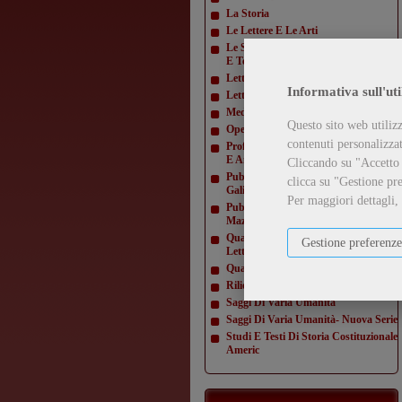
La Storia
Le Lettere E Le Arti
Le Scienze E La Diffusione Scientifica
E Tecn
Letteratura Americana
Informativa sull'uti
Letture Varie
Mediamorfosi
Questo sito web utilizz
Opere Di Giacomo Matteotti
contenuti personalizzati
Profili E Studi Di Letteratura Inglese
E Amer
Cliccando su "Accetto t
Pubblicazioni Della Domus
clicca su "Gestione pre
Galilaeana
Per maggiori dettagli,
Pubblicazioni Della Domus
Mazziniana
Quaderni Dell'Istituto Di Lingua E
Gestione preferenze
Letteratur
Quaderni Della Direzione
Rilievi Di Monumenti
Saggi Di Varia Umanità
Saggi Di Varia Umanità- Nuova Serie
Studi E Testi Di Storia Costituzionale
Americ