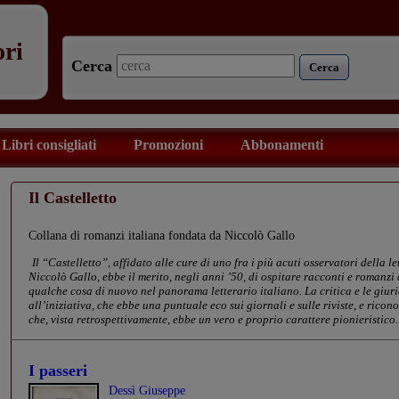
ori
Cerca
Cerca
Libri consigliati
Promozioni
Abbonamenti
Il Castelletto
Collana di romanzi italiana fondata da Niccolò Gallo
Il “Castelletto”, affidato alle cure di uno fra i più acuti osservatori della
Niccolò Gallo, ebbe il merito, negli anni ’50, di ospitare racconti e roman
qualche cosa di nuovo nel panorama letterario italiano. La critica e le giurie
all’iniziativa, che ebbe una puntuale eco sui giornali e sulle riviste, e ricon
che, vista retrospettivamente, ebbe un vero e proprio carattere pionieristico.
I passeri
Dessì Giuseppe