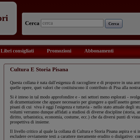
ori
Cerca
Cerca
Libri consigliati
Promozioni
Abbonamenti
Cultura E Storia Pisana
Questa collana è nata dall'esigenza di raccogliere e di proporre in una a
quelle opere, quei valori che costituiscono il contributo di Pisa alla nostra
Si è inteso in tal modo approfondire e - nei settori meno esplorati - svolge
di dcumentazione che appare necessario per giungere a quell'assetto gener
pisani di cui viva è oggi l'esigenza e tuttavia - nello stato attuale degli s
volumi verranno dunque affidati a studiosi di diverse discipline (storia, art
diritto, urbanistica, economia, costume, ecc.) che da diversi punti di vist
prospettiva di insieme.
Il livello critico al quale la collana di Cultura e Storia Pisana aspira e s
escludere ovviamente testi a carattere meramente erudito o diulgativo: co