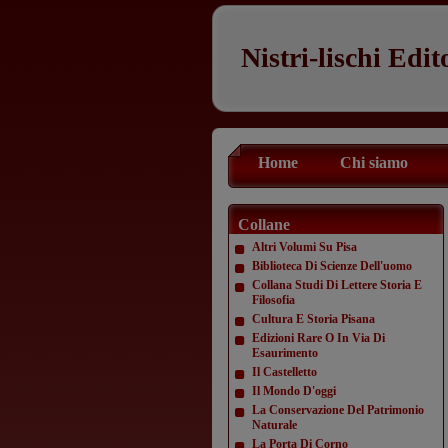
Nistri-lischi Edit
Home
Chi siamo
Collane
Altri Volumi Su Pisa
Biblioteca Di Scienze Dell'uomo
Collana Studi Di Lettere Storia E
Filosofia
Cultura E Storia Pisana
Edizioni Rare O In Via Di
Esaurimento
Il Castelletto
Il Mondo D'oggi
La Conservazione Del Patrimonio
Naturale
La Porta Di Corno