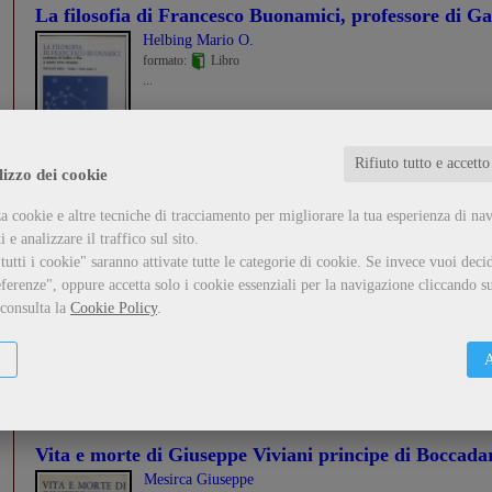
La filosofia di Francesco Buonamici, professore di Gal
Helbing Mario O.
formato:
Libro
...
Guarda il dettaglio
Metti nel carrello
Rifiuto tutto e accetto
lizzo dei cookie
a cookie e altre tecniche di tracciamento per migliorare la tua esperienza di na
Lamenti storici pisani
 e analizzare il traffico sul sito.
Varanini Giorgio
utti i cookie" saranno attivate tutte le categorie di cookie.
Se invece vuoi decid
formato:
Libro
ferenze", oppure accetta solo i cookie essenziali per la navigazione cliccando su
...
 consulta la
Cookie Policy
.
Guarda il dettaglio
Metti nel carrello
A
Vita e morte di Giuseppe Viviani principe di Boccada
Mesirca Giuseppe