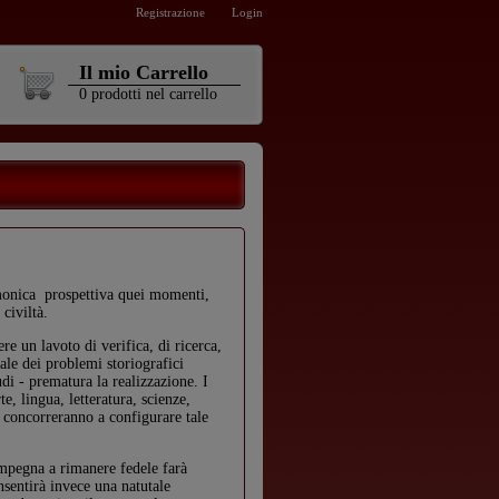
Registrazione
Login
Il mio Carrello
0
prodotti
nel carrello
rmonica prospettiva quei momenti,
 civiltà.
re un lavoto di verifica, di ricerca,
ale dei problemi storiografici
tudi - prematura la realizzazione. I
e, lingua, letteratura, scienze,
a concorreranno a configurare tale
i impegna a rimanere fedele farà
nsentirà invece una natutale