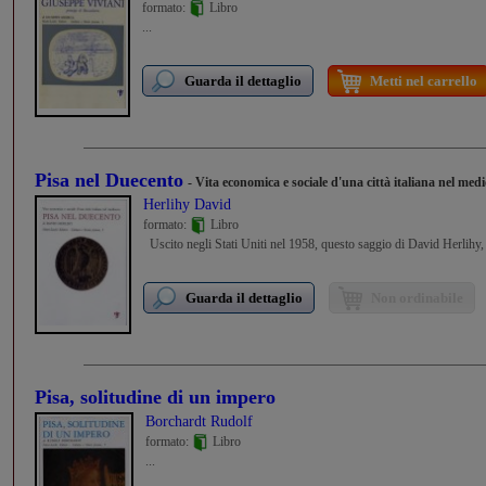
formato:
Libro
...
Guarda il dettaglio
Metti nel carrello
Pisa nel Duecento
- Vita economica e sociale d'una città italiana nel med
Herlihy David
formato:
Libro
Uscito negli Stati Uniti nel 1958, questo saggio di David Herlihy,
Guarda il dettaglio
Non ordinabile
Pisa, solitudine di un impero
Borchardt Rudolf
formato:
Libro
...