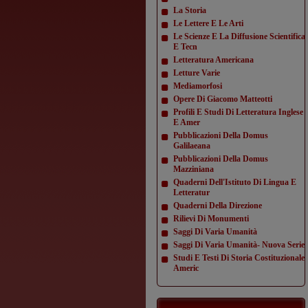
La Storia
Le Lettere E Le Arti
Le Scienze E La Diffusione Scientifica
E Tecn
Letteratura Americana
Letture Varie
Mediamorfosi
Opere Di Giacomo Matteotti
Profili E Studi Di Letteratura Inglese
E Amer
Pubblicazioni Della Domus
Galilaeana
Pubblicazioni Della Domus
Mazziniana
Quaderni Dell'Istituto Di Lingua E
Letteratur
Quaderni Della Direzione
Rilievi Di Monumenti
Saggi Di Varia Umanità
Saggi Di Varia Umanità- Nuova Serie
Studi E Testi Di Storia Costituzionale
Americ