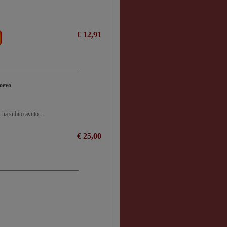
€ 12,91
ioevo
 ha subito avuto...
€ 25,00