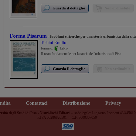
Guarda il dettaglio
Non ordinabile
Forma Pisarum
- Problemi e ricerche per una storia urbanistica della citt
Tolaini Emilio
formato:
Libro
Il testo fondamentale per la storia dell'urbanistica di Pisa
Guarda il dettaglio
Non ordinabile
endita
Contattaci
Distribuzione
Privacy
rsità degli Studi di Pisa - Nistri-lischi Editori
-
sede legale: Lungarno Pacinotti 43/445612
P.IVA 00286820501 - C.F. 80003670504