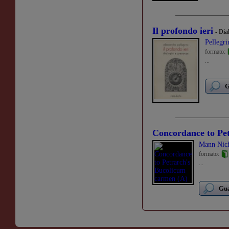
Il profondo ieri
- Dia
Pellegri
formato:
...
G
Concordance to Pe
Mann Nich
formato:
...
Gua