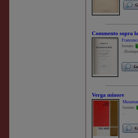
G
Commento sopra la 
Francesco
formato:
...Ristampa
Gu
Verga minore
Musumar
formato:
...
G