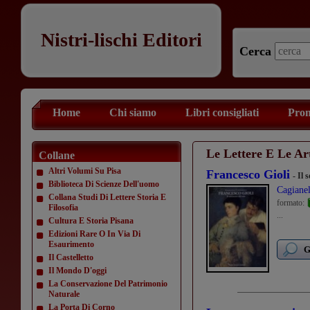
Nistri-lischi Editori
Cerca
Home
Chi siamo
Libri consigliati
Prom
Le Lettere E Le Ar
Collane
Altri Volumi Su Pisa
Francesco Gioli
- Il 
Biblioteca Di Scienze Dell'uomo
Cagianel
Collana Studi Di Lettere Storia E
formato:
Filosofia
...
Cultura E Storia Pisana
Edizioni Rare O In Via Di
Esaurimento
G
Il Castelletto
Il Mondo D'oggi
La Conservazione Del Patrimonio
Naturale
La Porta Di Corno