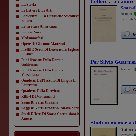
Lettere a un amico 
La Storia
Scaravel
Le Lettere E Le Arti
formato:
Le Scienze E La Diffusione Scientifica
a cura di 
E Tecn
Letteratura Americana
Letture Varie
G
Mediamorfosi
Opere Di Giacomo Matteotti
Profili E Studi Di Letteratura Inglese
E Amer
Pubblicazioni Della Domus
Per Silvio Guarnier
Galilaeana
formato:
Pubblicazioni Della Domus
Mazziniana
...
Quaderni Dell'Istituto Di Lingua E
Letteratur
G
Quaderni Della Direzione
Rilievi Di Monumenti
Saggi Di Varia Umanità
Saggi Di Varia Umanità- Nuova Serie
Studi E Testi Di Storia Costituzionale
Americ
Studi in memoria d
Autori 
formato: