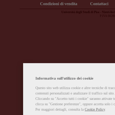
Condizioni di vendita
Contattaci
Università degli Studi di Pisa - Nistri-lisc
P.IVA 0028
Informativa sull'utilizzo dei cookie
Questo sito web utilizza cookie e altre tecniche di tra
contenuti personalizzati e analizzare il traffico sul sito.
Cliccando su "Accetto tutti i cookie" saranno attivate t
clicca su "Gestione preferenze", oppure accetta solo i c
Per maggiori dettagli, consulta la
Cookie Policy
.