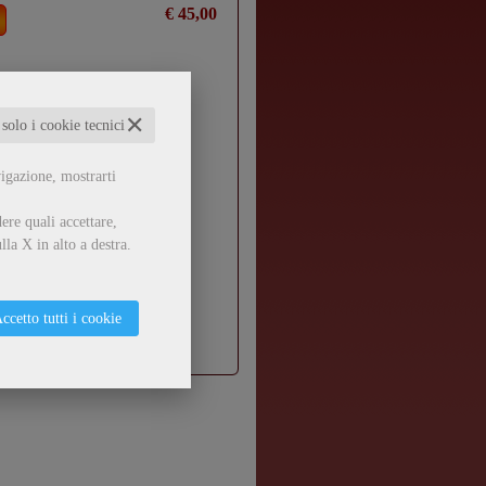
€ 45,00
✕
 solo i cookie tecnici
vigazione, mostrarti
ere quali accettare,
lla X in alto a destra.
ccetto tutti i cookie