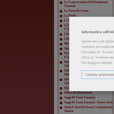
La Conservazione Del Patrimonio
Naturale
La Porta Di Corno
La Storia
Le Lettere E Le Arti
Le Scienze E La Diffusione Scientifica
E Tecn
Informativa sull'uti
Letteratura Americana
Letture Varie
Questo sito web utilizz
Mediamorfosi
contenuti personalizzati
Opere Di Giacomo Matteotti
Cliccando su "Accetto t
Profili E Studi Di Letteratura Inglese
E Amer
clicca su "Gestione pre
Pubblicazioni Della Domus
Per maggiori dettagli,
Galilaeana
Pubblicazioni Della Domus
Mazziniana
Gestione preferenze
Quaderni Dell'Istituto Di Lingua E
Letteratur
Quaderni Della Direzione
Rilievi Di Monumenti
Saggi Di Varia Umanità
Saggi Di Varia Umanità- Nuova Serie
Studi E Testi Di Storia Costituzionale
Americ