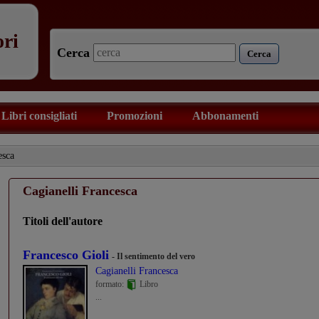
ori
Cerca
Cerca
Libri consigliati
Promozioni
Abbonamenti
esca
Cagianelli Francesca
Titoli dell'autore
Francesco Gioli
- Il sentimento del vero
Cagianelli Francesca
formato:
Libro
...