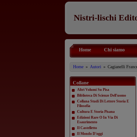
Nistri-lischi Edit
Home
Chi siamo
Home
»
Autori
»
Cagianelli Franc
Collane
Altri Volumi Su Pisa
Biblioteca Di Scienze Dell'uomo
Collana Studi Di Lettere Storia E
Filosofia
Cultura E Storia Pisana
Edizioni Rare O In Via Di
Esaurimento
Il Castelletto
Il Mondo D'oggi