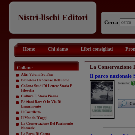
Nistri-lischi Editori
Cerca
Home
Chi siamo
Libri consigliati
Prom
La Conservazione 
Collane
Altri Volumi Su Pisa
Il parco nazionale 
Biblioteca Di Scienze Dell'uomo
formato:
Collana Studi Di Lettere Storia E
...
Filosofia
Cultura E Storia Pisana
Edizioni Rare O In Via Di
Gua
Esaurimento
Il Castelletto
Il Mondo D'oggi
La Conservazione Del Patrimonio
Naturale
La Porta Di Corno