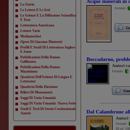
Acque minerali in 
La Storia
formato:
Le Lettere E Le Arti
...
Le Scienze E La Diffusione Scientifica
E Tecn
Letteratura Americana
Gu
Letture Varie
Mediamorfosi
Opere Di Giacomo Matteotti
Profili E Studi Di Letteratura Inglese
E Amer
Pubblicazioni Della Domus
Boccadarno, probl
Galilaeana
Autori va
Pubblicazioni Della Domus
formato:
Mazziniana
...
Quaderni Dell'Istituto Di Lingua E
Letteratur
Quaderni Della Direzione
Guar
Rilievi Di Monumenti
Saggi Di Varia Umanità
Saggi Di Varia Umanità- Nuova Serie
Studi E Testi Di Storia Costituzionale
Dal Calambrone al
Americ
Autori 
formato:
III ed. 19