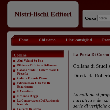
Nistri-lischi Editori
Cerca
Home
Chi siamo
Libri consigliati
Prom
La Porta Di Corno
Collane
Altri Volumi Su Pisa
Collana di Studi s
Biblioteca Di Scienze Dell'uomo
Collana Studi Di Lettere Storia E
Filosofia
Diretta da Rober
Cultura E Storia Pisana
Edizioni Rare O In Via Di
Esaurimento
Il Castelletto
La collana si prop
Il Mondo D'oggi
narrativa e dei su
La Conservazione Del Patrimonio
Naturale
serie di verifiche
La Porta Di Corno