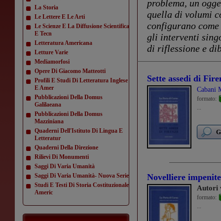
problema, un ogget
La Storia
quella di volumi co
Le Lettere E Le Arti
configurano come 
Le Scienze E La Diffusione Scientifica
E Tecn
gli interventi sing
Letteratura Americana
di riflessione e dib
Letture Varie
Mediamorfosi
Opere Di Giacomo Matteotti
Sette assedi di Fire
Profili E Studi Di Letteratura Inglese
E Amer
Cabani M
Pubblicazioni Della Domus
formato:
Galilaeana
...
Pubblicazioni Della Domus
Mazziniana
Quaderni Dell'Istituto Di Lingua E
G
Letteratur
Quaderni Della Direzione
Rilievi Di Monumenti
Saggi Di Varia Umanità
Saggi Di Varia Umanità- Nuova Serie
Novelliere impenit
Studi E Testi Di Storia Costituzionale
Autori 
Americ
formato:
...