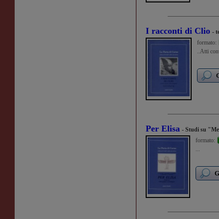
I racconti di Clio
- 
formato:
..Atti co
G
Per Elisa
- Studi su "Me
formato:
...
G