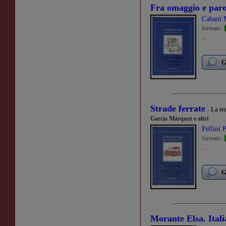
Fra omaggio e par
Cabani M
formato:
...
G
Strade ferrate
- La te
García Márquez e altri
Pellini P
formato:
...
G
Morante Elsa. Itali