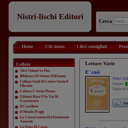
Nistri-lischi Editori
Cerca
Home
Chi siamo
Libri consigliati
Prom
Letture Varie
Collane
Altri Volumi Su Pisa
E' così
Biblioteca Di Scienze Dell'uomo
Felici Ici
Collana Studi Di Lettere Storia E
formato:
Filosofia
Pagine di u
Cultura E Storia Pisana
Edizioni Rare O In Via Di
Esaurimento
Gu
Il Castelletto
Il Mondo D'oggi
La Conservazione Del Patrimonio
Naturale
La Porta Di Corno