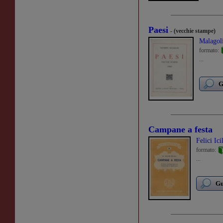
Paesi
- (vecchie stampe)
Malagol
formato:
...
G
Campane a festa
Felici Ici
formato:
...
Gu