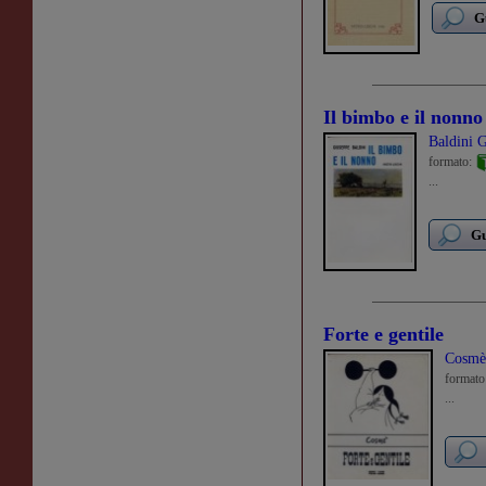
G
Il bimbo e il nonno
Baldini 
formato:
...
Gu
Forte e gentile
Cosmè
formato
...