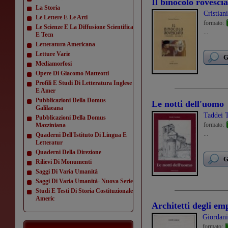
Il binocolo rovescia
La Storia
Cristian
Le Lettere E Le Arti
formato:
Le Scienze E La Diffusione Scientifica
...
E Tecn
Letteratura Americana
Letture Varie
G
Mediamorfosi
Opere Di Giacomo Matteotti
Profili E Studi Di Letteratura Inglese
E Amer
Pubblicazioni Della Domus
Le notti dell'uomo
Galilaeana
Taddei T
Pubblicazioni Della Domus
formato:
Mazziniana
...
Quaderni Dell'Istituto Di Lingua E
Letteratur
Quaderni Della Direzione
G
Rilievi Di Monumenti
Saggi Di Varia Umanità
Saggi Di Varia Umanità- Nuova Serie
Studi E Testi Di Storia Costituzionale
Americ
Architetti degli em
Giordani
formato: