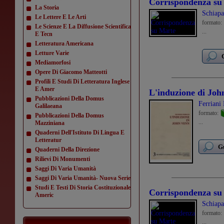
Corrispondenza su
La Storia
Schiapa
Le Lettere E Le Arti
formato:
Le Scienze E La Diffusione Scientifica
...
E Tecn
Letteratura Americana
Letture Varie
Mediamorfosi
Opere Di Giacomo Matteotti
Profili E Studi Di Letteratura Inglese
E Amer
L'induzione di Joh
Pubblicazioni Della Domus
Ferriani
Galilaeana
formato:
Pubblicazioni Della Domus
...
Mazziniana
Quaderni Dell'Istituto Di Lingua E
Letteratur
Gu
Quaderni Della Direzione
Rilievi Di Monumenti
Saggi Di Varia Umanità
Saggi Di Varia Umanità- Nuova Serie
Studi E Testi Di Storia Costituzionale
Corrispondenza su
Americ
Schiapa
formato:
...