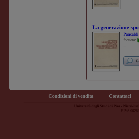
La generazione spo
Pancaldi
formato:
...
G
Condizioni di vendita
Contattaci
Università degli Studi di Pisa - Nistri-lisc
P.IVA 0028