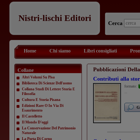
Nistri-lischi Editori
Cerca
Home
Chi siamo
Libri consigliati
Prom
Pubblicazioni Dell
Collane
Altri Volumi Su Pisa
Contributi alla sto
Biblioteca Di Scienze Dell'uomo
formato:
Collana Studi Di Lettere Storia E
...
Filosofia
Cultura E Storia Pisana
Edizioni Rare O In Via Di
G
Esaurimento
Il Castelletto
Il Mondo D'oggi
La Conservazione Del Patrimonio
Naturale
La Porta Di Corno