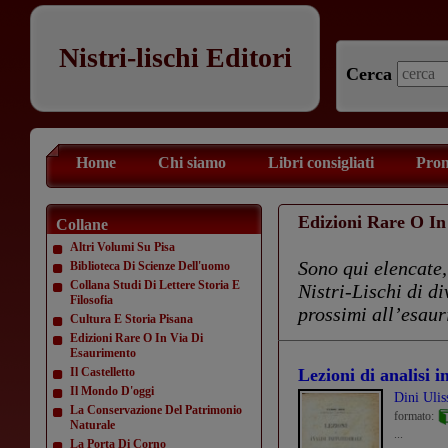
Nistri-lischi Editori
Cerca
Home
Chi siamo
Libri consigliati
Prom
Edizioni Rare O In
Collane
Altri Volumi Su Pisa
Sono qui elencate,
Biblioteca Di Scienze Dell'uomo
Collana Studi Di Lettere Storia E
Nistri-Lischi di d
Filosofia
prossimi all’esau
Cultura E Storia Pisana
Edizioni Rare O In Via Di
Esaurimento
Il Castelletto
Lezioni di analisi i
Il Mondo D'oggi
Dini Ulis
La Conservazione Del Patrimonio
formato:
Naturale
...
La Porta Di Corno