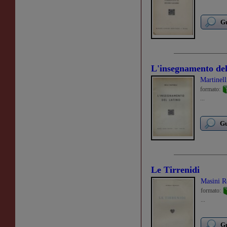
Gu
L'insegnamento del
Martinell
formato:
...
Gu
Le Tirrenidi
Masini 
formato:
...
Gu