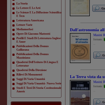
La Storia
Le Lettere E Le Arti
Gu
Le Scienze E La Diffusione Scientifica
E Tecn
Letteratura Americana
Letture Varie
Dall'astronomia all
Mediamorfosi
Opere Di Giacomo Matteotti
Masini 
Profili E Studi Di Letteratura Inglese
formato:
E Amer
...
Pubblicazioni Della Domus
Galilaeana
Pubblicazioni Della Domus
G
Mazziniana
Quaderni Dell'Istituto Di Lingua E
Letteratur
Quaderni Della Direzione
Rilievi Di Monumenti
La Terra vista da u
Saggi Di Varia Umanità
Masini 
Saggi Di Varia Umanità- Nuova Serie
formato:
Studi E Testi Di Storia Costituzionale
...
Americ
G