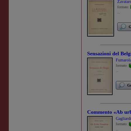
Zavatar
formato:
...
G
Sensazioni del Belg
Fumarola
formato:
...
Gu
Commento «Ab urb
Gagliard
formato:
...