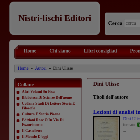
Nistri-lischi Editori
Cerca
Home
Chi siamo
Libri consigliati
Prom
Home
»
Autori
»
Dini Ulisse
Dini Ulisse
Collane
Altri Volumi Su Pisa
Titoli dell'autore
Biblioteca Di Scienze Dell'uomo
Collana Studi Di Lettere Storia E
Filosofia
Lezioni di analisi i
Cultura E Storia Pisana
Dini Ulis
Edizioni Rare O In Via Di
Esaurimento
formato:
...
Il Castelletto
Il Mondo D'oggi