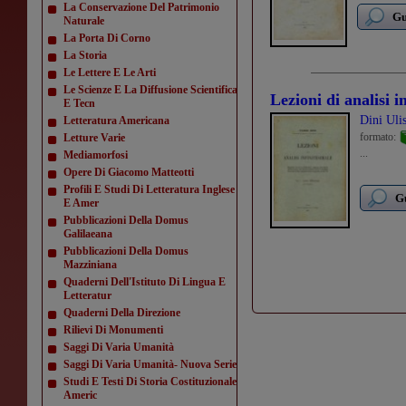
La Conservazione Del Patrimonio
Gu
Naturale
La Porta Di Corno
La Storia
Le Lettere E Le Arti
Le Scienze E La Diffusione Scientifica
Lezioni di analisi i
E Tecn
Dini Uli
Letteratura Americana
formato:
Letture Varie
...
Mediamorfosi
Opere Di Giacomo Matteotti
Profili E Studi Di Letteratura Inglese
Gu
E Amer
Pubblicazioni Della Domus
Galilaeana
Pubblicazioni Della Domus
Mazziniana
Quaderni Dell'Istituto Di Lingua E
Letteratur
Quaderni Della Direzione
Rilievi Di Monumenti
Saggi Di Varia Umanità
Saggi Di Varia Umanità- Nuova Serie
Studi E Testi Di Storia Costituzionale
Americ