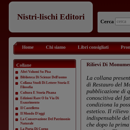
Nistri-lischi Editori
Cerca
Home
Chi siamo
Libri consigliati
Prom
Rilievi Di Monume
Collane
Altri Volumi Su Pisa
La collana presenta
Biblioteca Di Scienze Dell'uomo
Collana Studi Di Lettere Storia E
di Restauro del Mo
Filosofia
pubblicazione di q
Cultura E Storia Pisana
conoscitiva del fa
Edizioni Rare O In Via Di
Esaurimento
condiziona la poss
Il Castelletto
estetico. Il rilie
Il Mondo D'oggi
indispensabile del
La Conservazione Del Patrimonio
Naturale
che dopo la prima
La Porta Di Corno