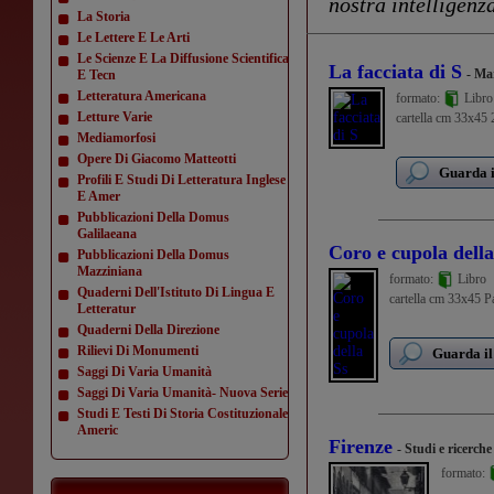
nostra intelligenza
La Storia
Le Lettere E Le Arti
Le Scienze E La Diffusione Scientifica
La facciata di S
- Ma
E Tecn
Letteratura Americana
formato:
Libro
Letture Varie
cartella cm 33x45 2
Mediamorfosi
Opere Di Giacomo Matteotti
Guarda i
Profili E Studi Di Letteratura Inglese
E Amer
Pubblicazioni Della Domus
Galilaeana
Coro e cupola della
Pubblicazioni Della Domus
Mazziniana
formato:
Libro
Quaderni Dell'Istituto Di Lingua E
cartella cm 33x45 Pag
Letteratur
Quaderni Della Direzione
Rilievi Di Monumenti
Guarda il
Saggi Di Varia Umanità
Saggi Di Varia Umanità- Nuova Serie
Studi E Testi Di Storia Costituzionale
Americ
Firenze
- Studi e ricerche
formato:
...