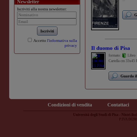
Newsletter
Iscriviti alla nostra newsletter:
G
Iscriviti
Accetto
l'informativa sulla
privacy
Il duomo di Pisa
formato:
Libro
Cartella cm 33x45 Pa
Guarda il
Condizioni di vendita
Contattaci
Università degli Studi di Pisa - Nistri-lisc
P.IVA 0028