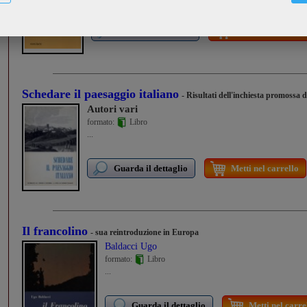
Guarda il dettaglio
Metti nel carrello
Schedare il paesaggio italiano
- Risultati dell'inchiesta promossa 
Autori vari
formato:
Libro
...
Guarda il dettaglio
Metti nel carrello
Il francolino
- sua reintroduzione in Europa
Baldacci Ugo
formato:
Libro
...
Guarda il dettaglio
Metti nel carre