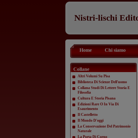
Nistri-lischi Edit
Home
Chi siamo
Collane
Altri Volumi Su Pisa
Biblioteca Di Scienze Dell'uomo
Collana Studi Di Lettere Storia E
Filosofia
Cultura E Storia Pisana
Edizioni Rare O In Via Di
Esaurimento
Il Castelletto
Il Mondo D'oggi
La Conservazione Del Patrimonio
Naturale
La Porta Di Corno