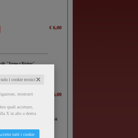
€ 6,00
nsile "Terme e Riviere"
✕
 solo i cookie tecnici
vigazione, mostrarti
€ 6,00
ere quali accettare,
lla X in alto a destra.
 Migliarino-S.Rossore - Massaciuccoli
ccetto tutti i cookie