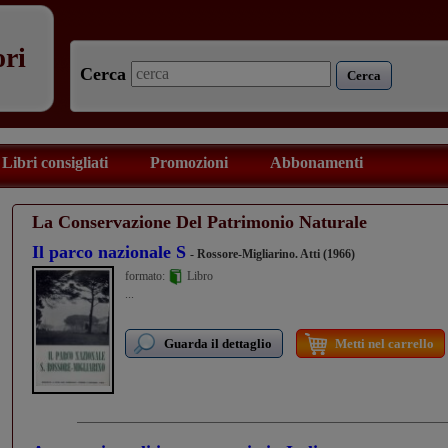
ori
Cerca
Cerca
Libri consigliati
Promozioni
Abbonamenti
La Conservazione Del Patrimonio Naturale
Il parco nazionale S
- Rossore-Migliarino. Atti (1966)
formato:
Libro
...
Guarda il dettaglio
Metti nel carrello