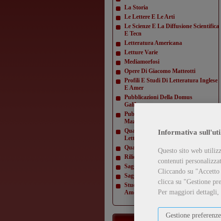
La Storia
Le Lettere E Le Arti
Le Scienze E La Diffusione Scientifica
E Tecn
Letteratura Americana
Letture Varie
Mediamorfosi
Opere Di Giacomo Matteotti
Profili E Studi Di Letteratura Inglese
E Amer
Pubblicazioni Della Domus
Galilaeana
Pubblicazioni Della Domus
Mazziniana
Quaderni Dell'Istituto Di Lingua E
Informativa sull'uti
Letteratur
Quaderni Della Direzione
Questo sito web utilizz
Rilievi Di Monumenti
contenuti personalizzati
Saggi Di Varia Umanità
Cliccando su "Accetto t
Saggi Di Varia Umanità- Nuova Serie
clicca su "Gestione pre
Studi E Testi Di Storia Costituzionale
Per maggiori dettagli,
Americ
Gestione preferenze