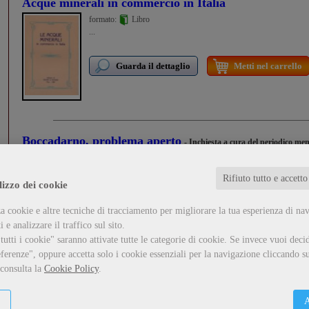
Acque minerali in commercio in Italia
formato:
Libro
...
Guarda il dettaglio
Metti nel carrello
Boccadarno, problema aperto
- Inchiesta a cura del periodico me
Autori vari
formato:
Libro
Rifiuto tutto e accetto
...
lizzo dei cookie
a cookie e altre tecniche di tracciamento per migliorare la tua esperienza di na
Guarda il dettaglio
Metti nel carrello
 e analizzare il traffico sul sito.
utti i cookie" saranno attivate tutte le categorie di cookie.
Se invece vuoi decid
ferenze", oppure accetta solo i cookie essenziali per la navigazione cliccando su
Dal Calambrone alla Burlamacca
- Guida alla natura del parco
 consulta la
Cookie Policy
.
Autori vari
formato:
Libro
A
III ed. 1988.