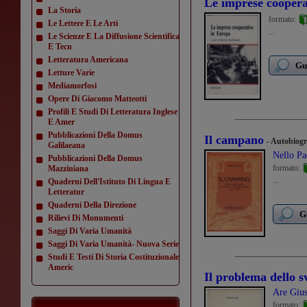
Le imprese coopera
La Storia
formato:
Le Lettere E Le Arti
...
Le Scienze E La Diffusione Scientifica
E Tecn
Letteratura Americana
Gu
Letture Varie
Mediamorfosi
Opere Di Giacomo Matteotti
Profili E Studi Di Letteratura Inglese
E Amer
Pubblicazioni Della Domus
Il campano
- Autobiogr
Galilaeana
Nello Pa
Pubblicazioni Della Domus
formato:
Mazziniana
...
Quaderni Dell'Istituto Di Lingua E
Letteratur
Quaderni Della Direzione
G
Rilievi Di Monumenti
Saggi Di Varia Umanità
Saggi Di Varia Umanità- Nuova Serie
Studi E Testi Di Storia Costituzionale
Americ
Il problema dello sv
Are Giu
formato: