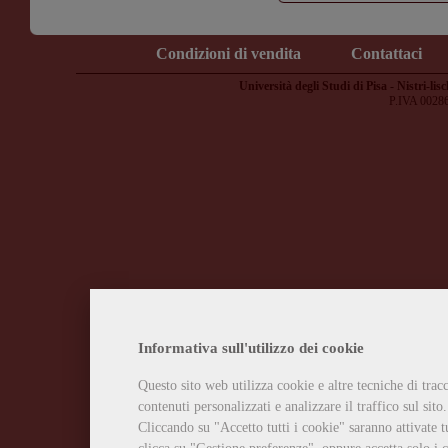
Condizioni di vendita
Contattaci
Università degli Studi di Pisa - Nistri-lisc
P.IVA 0028
Informativa sull'utilizzo dei cookie
Questo sito web utilizza cookie e altre tecniche di tra
contenuti personalizzati e analizzare il traffico sul sito.
Cliccando su "Accetto tutti i cookie" saranno attivate t