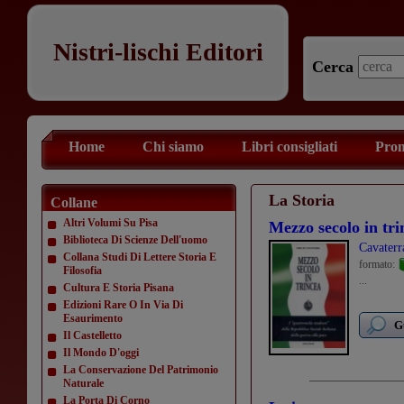
Nistri-lischi Editori
Cerca
Home
Chi siamo
Libri consigliati
Prom
La Storia
Collane
Altri Volumi Su Pisa
Mezzo secolo in tri
Biblioteca Di Scienze Dell'uomo
Cavaterr
Collana Studi Di Lettere Storia E
formato:
Filosofia
...
Cultura E Storia Pisana
Edizioni Rare O In Via Di
Esaurimento
G
Il Castelletto
Il Mondo D'oggi
La Conservazione Del Patrimonio
Naturale
La Porta Di Corno