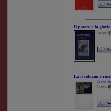
Gu
Il potere e la gloria
formato:
...
Gu
La rivoluzione russa
Caretti St
formato:
...
Gua