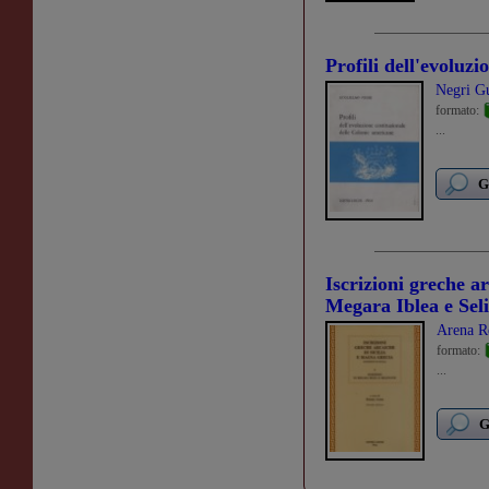
Profili dell'evoluzi
Negri G
formato:
...
G
Iscrizioni greche ar
Megara Iblea e Sel
Arena R
formato:
...
G