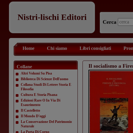
Nistri-lischi Editori
Cerca
Home
Chi siamo
Libri consigliati
Prom
Il socialismo a Fir
Collane
Altri Volumi Su Pisa
Biblioteca Di Scienze Dell'uomo
Collana Studi Di Lettere Storia E
Filosofia
Cultura E Storia Pisana
Edizioni Rare O In Via Di
Esaurimento
Il Castelletto
Il Mondo D'oggi
La Conservazione Del Patrimonio
Naturale
La Porta Di Corno