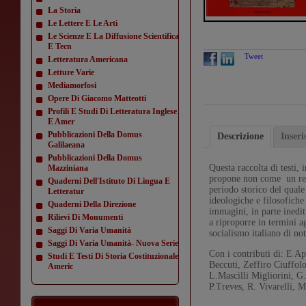
La Storia
Le Lettere E Le Arti
Le Scienze E La Diffusione Scientifica
E Tecn
Tweet
Letteratura Americana
Letture Varie
Mediamorfosi
Opere Di Giacomo Matteotti
Profili E Studi Di Letteratura Inglese
E Amer
Pubblicazioni Della Domus
Descrizione
Inser
Galilaeana
Pubblicazioni Della Domus
Questa raccolta di testi,
Mazziniana
propone non come un rep
Quaderni Dell'Istituto Di Lingua E
periodo storico del quale 
Letteratur
ideologiche e filosofiche
Quaderni Della Direzione
immagini, in parte inedit
Rilievi Di Monumenti
a riproporre in termini a
Saggi Di Varia Umanità
socialismo italiano di not
Saggi Di Varia Umanità- Nuova Serie
Con i contributi di: E Ap
Studi E Testi Di Storia Costituzionale
Beccuti, Zeffiro Ciuffol
Americ
L.Mascilli Migliorini, G.
P.Treves, R. Vivarelli, 