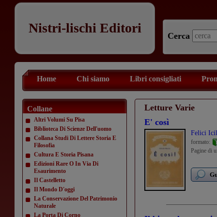
Nistri-lischi Editori
Cerca
Home
Chi siamo
Libri consigliati
Prom
Letture Varie
Collane
Altri Volumi Su Pisa
E' così
Biblioteca Di Scienze Dell'uomo
Felici Ici
Collana Studi Di Lettere Storia E
formato:
Filosofia
Pagine di u
Cultura E Storia Pisana
Edizioni Rare O In Via Di
Esaurimento
Gu
Il Castelletto
Il Mondo D'oggi
La Conservazione Del Patrimonio
Naturale
La Porta Di Corno