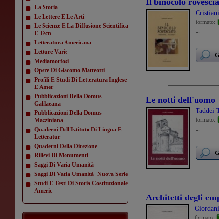
Il binocolo rovescia
La Storia
Cristian
Le Lettere E Le Arti
formato:
Le Scienze E La Diffusione Scientifica
...
E Tecn
Letteratura Americana
Letture Varie
G
Mediamorfosi
Opere Di Giacomo Matteotti
Profili E Studi Di Letteratura Inglese
E Amer
Pubblicazioni Della Domus
Le notti dell'uomo
Galilaeana
Taddei T
Pubblicazioni Della Domus
formato:
Mazziniana
...
Quaderni Dell'Istituto Di Lingua E
Letteratur
Quaderni Della Direzione
G
Rilievi Di Monumenti
Saggi Di Varia Umanità
Saggi Di Varia Umanità- Nuova Serie
Studi E Testi Di Storia Costituzionale
Americ
Architetti degli em
Giordani
formato: