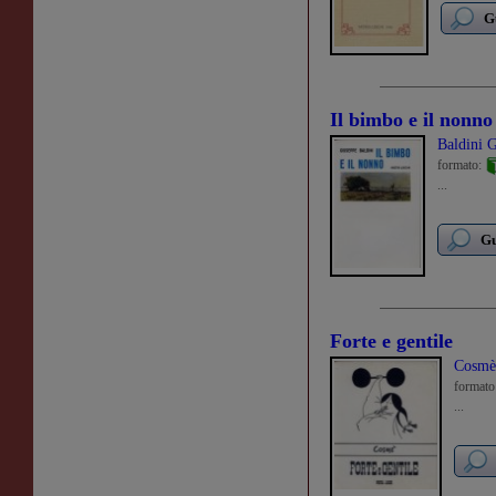
G
Il bimbo e il nonno
Baldini 
formato:
...
Gu
Forte e gentile
Cosmè
formato
...