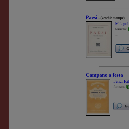
Paesi
- (vecchie stampe)
Malagol
formato:
...
G
Campane a festa
Felici Ici
formato:
...
Gu