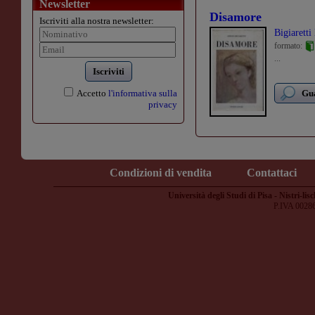
Newsletter
Disamore
Iscriviti alla nostra newsletter:
Bigiaretti
formato:
...
Iscriviti
Accetto
l'informativa sulla
Gua
privacy
Condizioni di vendita
Contattaci
Università degli Studi di Pisa - Nistri-lisc
P.IVA 0028