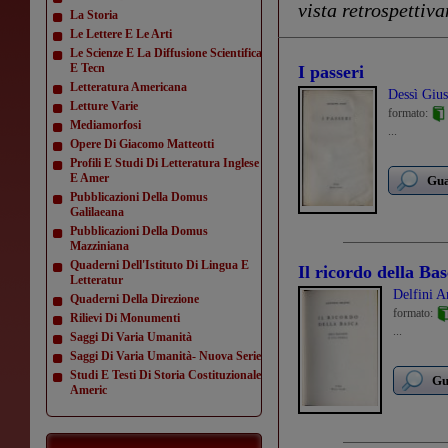
vista retrospettiv
La Storia
Le Lettere E Le Arti
Le Scienze E La Diffusione Scientifica
E Tecn
I passeri
Letteratura Americana
Dessì Giu
Letture Varie
formato:
Mediamorfosi
...
Opere Di Giacomo Matteotti
Profili E Studi Di Letteratura Inglese
E Amer
Gua
Pubblicazioni Della Domus
Galilaeana
Pubblicazioni Della Domus
Mazziniana
Quaderni Dell'Istituto Di Lingua E
Il ricordo della Ba
Letteratur
Delfini A
Quaderni Della Direzione
formato:
Rilievi Di Monumenti
...
Saggi Di Varia Umanità
Saggi Di Varia Umanità- Nuova Serie
Studi E Testi Di Storia Costituzionale
Gu
Americ