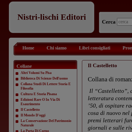
Nistri-lischi Editori
Cerca
Home
Chi siamo
Libri consigliati
Prom
Il Castelletto
Collane
Altri Volumi Su Pisa
Collana di romanz
Biblioteca Di Scienze Dell'uomo
Collana Studi Di Lettere Storia E
Filosofia
Il “Castelletto”, 
Cultura E Storia Pisana
letteratura contem
Edizioni Rare O In Via Di
Esaurimento
’50, di ospitare 
Il Castelletto
cosa di nuovo nel 
Il Mondo D'oggi
premi letterari fu
La Conservazione Del Patrimonio
Naturale
giornali e sulle ri
La Porta Di Corno