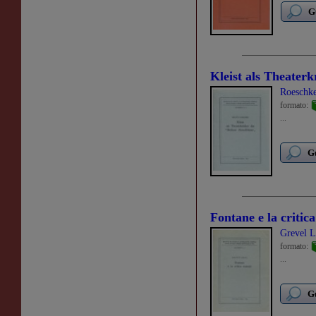
G
Kleist als Theaterk
Roeschke
formato:
...
Gu
Fontane e la critica
Grevel L
formato:
...
Gu