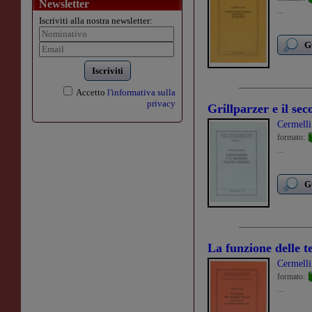
Newsletter
...
Iscriviti alla nostra newsletter:
G
Iscriviti
Accetto
l'informativa sulla
privacy
Grillparzer e il se
Cermell
formato:
...
G
La funzione delle 
Cermell
formato:
...