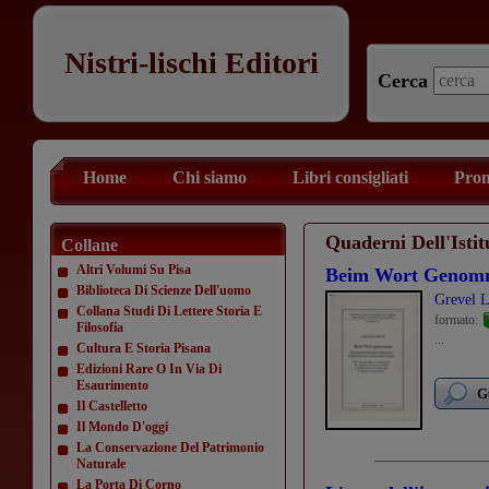
Nistri-lischi Editori
Cerca
Home
Chi siamo
Libri consigliati
Prom
Quaderni Dell'Isti
Collane
Altri Volumi Su Pisa
Beim Wort Genom
Biblioteca Di Scienze Dell'uomo
Grevel L
Collana Studi Di Lettere Storia E
formato:
Filosofia
...
Cultura E Storia Pisana
Edizioni Rare O In Via Di
Esaurimento
G
Il Castelletto
Il Mondo D'oggi
La Conservazione Del Patrimonio
Naturale
La Porta Di Corno