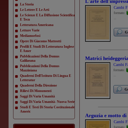
L'arte dell'impressi
La Storia
Cambi F
Le Lettere E Le Arti
formato:
Le Scienze E La Diffusione Scientifica
...
E Tecn
Letteratura Americana
Letture Varie
G
Mediamorfosi
Opere Di Giacomo Matteotti
Profili E Studi Di Letteratura Inglese
E Amer
Pubblicazioni Della Domus
Matrici heideggeri
Galilaeana
Cambi Fa
Pubblicazioni Della Domus
formato:
Mazziniana
...
Quaderni Dell'Istituto Di Lingua E
Letteratur
Quaderni Della Direzione
Gu
Rilievi Di Monumenti
Saggi Di Varia Umanità
Saggi Di Varia Umanità- Nuova Serie
Studi E Testi Di Storia Costituzionale
Americ
Arguzia e motto di s
Cambi F
formato: