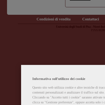
Condizioni di vendita
Contattaci
Università degli Studi di Pisa - Nistri-lisc
P.IVA 0028
Informativa sull'utilizzo dei cookie
Questo sito web utilizza cookie e altre tecniche di tra
contenuti personalizzati e analizzare il traffico sul sito.
Cliccando su "Accetto tutti i cookie" saranno attivate t
clicca su "Gestione preferenze", oppure accetta solo i c