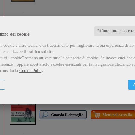
Politica culturale e comunicazione di massa
Baldelli Pio
Rifiuto tutto e accetto
lizzo dei cookie
formato:
Libro
...
a cookie e altre tecniche di tracciamento per migliorare la tua esperienza di na
 e analizzare il traffico sul sito.
Guarda il dettaglio
Metti nel carrello
utti i cookie" saranno attivate tutte le categorie di cookie.
Se invece vuoi decid
ferenze", oppure accetta solo i cookie essenziali per la navigazione cliccando su
 consulta la
Cookie Policy
.
La patria di marmo (1870-1911)
A
Venturoli Marcello
formato:
Libro
...
Guarda il dettaglio
Metti nel carrello