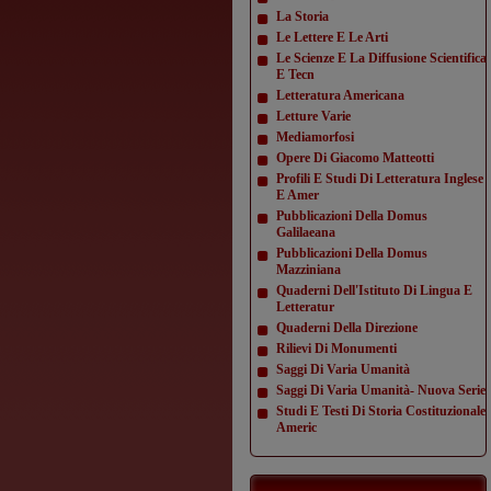
La Storia
Le Lettere E Le Arti
Le Scienze E La Diffusione Scientifica
E Tecn
Letteratura Americana
Letture Varie
Mediamorfosi
Opere Di Giacomo Matteotti
Profili E Studi Di Letteratura Inglese
E Amer
Pubblicazioni Della Domus
Galilaeana
Pubblicazioni Della Domus
Mazziniana
Quaderni Dell'Istituto Di Lingua E
Letteratur
Quaderni Della Direzione
Rilievi Di Monumenti
Saggi Di Varia Umanità
Saggi Di Varia Umanità- Nuova Serie
Studi E Testi Di Storia Costituzionale
Americ