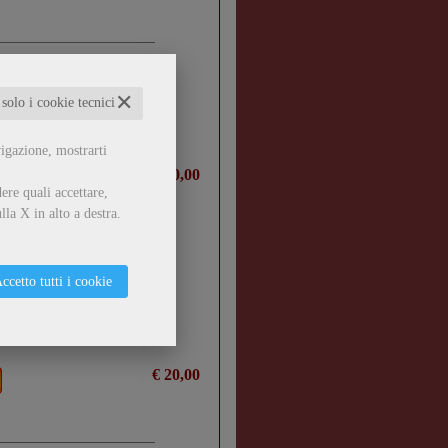
✕
 solo i cookie tecnici
vigazione, mostrarti
€ 20,00
ere quali accettare,
lla X in alto a destra.
ccetto tutti i cookie
€ 20,00