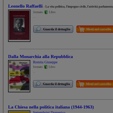
Leonello Raffaelli
- La vita politica, l'impegno civile, l'attività parlament
formato:
Libro
...
Guarda il dettaglio
Metti nel carrello
Dalla Monarchia alla Repubblica
Romita Giuseppe
formato:
Libro
...
Guarda il dettaglio
Metti nel carrello
La Chiesa nella politica italiana (1944-1963)
Settembrini Domenico