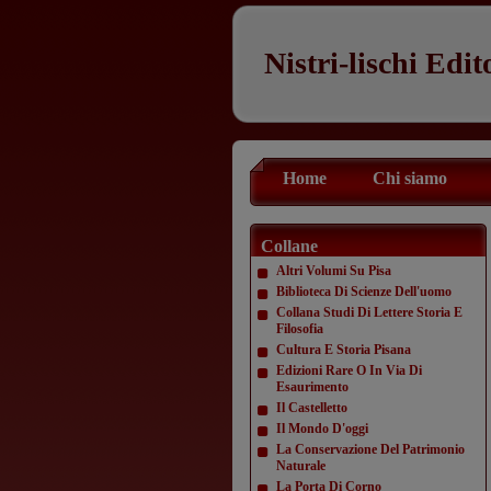
Nistri-lischi Edit
Home
Chi siamo
Collane
Altri Volumi Su Pisa
Biblioteca Di Scienze Dell'uomo
Collana Studi Di Lettere Storia E
Filosofia
Cultura E Storia Pisana
Edizioni Rare O In Via Di
Esaurimento
Il Castelletto
Il Mondo D'oggi
La Conservazione Del Patrimonio
Naturale
La Porta Di Corno