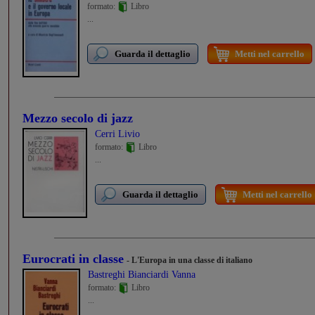
formato:
Libro
...
Guarda il dettaglio
Metti nel carrello
Mezzo secolo di jazz
Cerri Livio
formato:
Libro
...
Guarda il dettaglio
Metti nel carrello
Eurocrati in classe
- L'Europa in una classe di italiano
Bastreghi Bianciardi Vanna
formato:
Libro
...