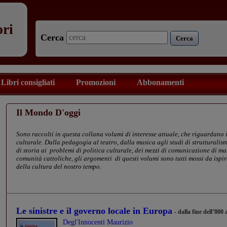
ori
Cerca
Cerca
Libri consigliati
Promozioni
Abbonamenti
Il Mondo D'oggi
Sono raccolti in questa collana volumi di interesse attuale, che riguardano i
culturale. Dalla pedagogia al teatro, dalla musica agli studi di strutturalis
di storia ai problemi di politica culturale, dei mezzi di comunicazione di ma
comunità cattoliche, gli argomenti di questi volumi sono tutti mossi da ispir
della cultura del nostro tempo.
Le sinistre e il governo locale in Europa
- dalla fine dell’80
Degl'Innocenti Maurizio