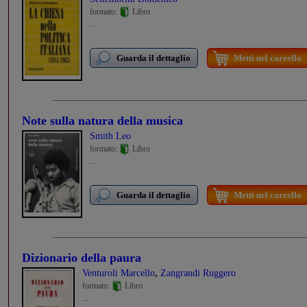
formato:
Libro
...
Guarda il dettaglio
Metti nel carrello
Note sulla natura della musica
Smith Leo
formato:
Libro
...
Guarda il dettaglio
Metti nel carrello
Dizionario della paura
,
Venturoli Marcello
Zangrandi Ruggero
formato:
Libro
...