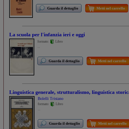
Guarda il dettaglio
Metti nel carrello
La scuola per l'infanzia ieri e oggi
formato:
Libro
...
Guarda il dettaglio
Metti nel carrello
Linguistica generale, strutturalismo, linguistica storic
Bolelli Tristano
formato:
Libro
...
Guarda il dettaglio
Metti nel carrello