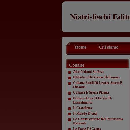
Nistri-lischi Edit
Home
Chi siamo
Collane
Altri Volumi Su Pisa
Biblioteca Di Scienze Dell'uomo
Collana Studi Di Lettere Storia E
Filosofia
Cultura E Storia Pisana
Edizioni Rare O In Via Di
Esaurimento
Il Castelletto
Il Mondo D'oggi
La Conservazione Del Patrimonio
Naturale
La Porta Di Corno