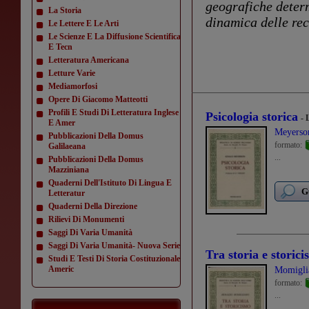
geografiche determ
La Storia
dinamica delle rec
Le Lettere E Le Arti
Le Scienze E La Diffusione Scientifica
E Tecn
Letteratura Americana
Letture Varie
Mediamorfosi
Opere Di Giacomo Matteotti
Profili E Studi Di Letteratura Inglese
Psicologia storica
- 
E Amer
Meyerso
Pubblicazioni Della Domus
formato:
Galilaeana
...
Pubblicazioni Della Domus
Mazziniana
Quaderni Dell'Istituto Di Lingua E
G
Letteratur
Quaderni Della Direzione
Rilievi Di Monumenti
Saggi Di Varia Umanità
Saggi Di Varia Umanità- Nuova Serie
Tra storia e storic
Studi E Testi Di Storia Costituzionale
Americ
Momigli
formato:
...