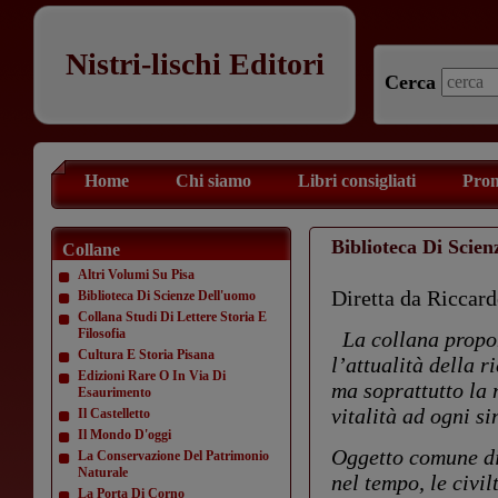
Nistri-lischi Editori
Cerca
Home
Chi siamo
Libri consigliati
Prom
Biblioteca Di Scie
Collane
Altri Volumi Su Pisa
Diretta da Riccar
Biblioteca Di Scienze Dell'uomo
Collana Studi Di Lettere Storia E
Filosofia
La collana propon
Cultura E Storia Pisana
l’attualità della r
Edizioni Rare O In Via Di
ma soprattutto la 
Esaurimento
vitalità ad ogni si
Il Castelletto
Il Mondo D'oggi
Oggetto comune di 
La Conservazione Del Patrimonio
Naturale
nel tempo, le civil
La Porta Di Corno