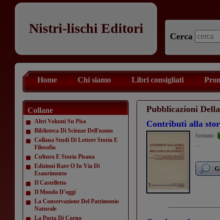
Nistri-lischi Editori
Cerca
Home
Chi siamo
Libri consigliati
Prom
Pubblicazioni Dell
Collane
Altri Volumi Su Pisa
Contributi alla sto
Biblioteca Di Scienze Dell'uomo
formato:
Collana Studi Di Lettere Storia E
...
Filosofia
Cultura E Storia Pisana
Edizioni Rare O In Via Di
G
Esaurimento
Il Castelletto
Il Mondo D'oggi
La Conservazione Del Patrimonio
Naturale
La Porta Di Corno