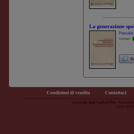
La generazione spo
Pancaldi
formato:
...
G
Condizioni di vendita
Contattaci
Università degli Studi di Pisa - Nistri-lisc
P.IVA 0028