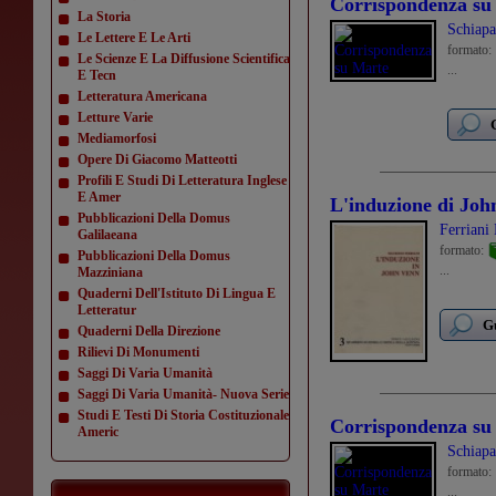
Corrispondenza su
La Storia
Schiapa
Le Lettere E Le Arti
formato:
Le Scienze E La Diffusione Scientifica
...
E Tecn
Letteratura Americana
Letture Varie
Mediamorfosi
Opere Di Giacomo Matteotti
Profili E Studi Di Letteratura Inglese
E Amer
L'induzione di Joh
Pubblicazioni Della Domus
Ferriani
Galilaeana
formato:
Pubblicazioni Della Domus
...
Mazziniana
Quaderni Dell'Istituto Di Lingua E
Letteratur
Gu
Quaderni Della Direzione
Rilievi Di Monumenti
Saggi Di Varia Umanità
Saggi Di Varia Umanità- Nuova Serie
Studi E Testi Di Storia Costituzionale
Corrispondenza su
Americ
Schiapa
formato:
...