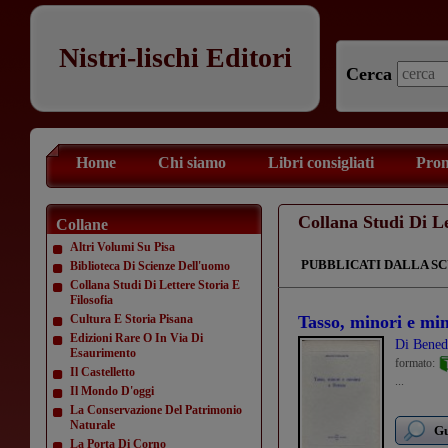
Nistri-lischi Editori
Cerca
Home
Chi siamo
Libri consigliati
Prom
Collana Studi Di Le
Collane
Altri Volumi Su Pisa
PUBBLICATI DALLA SC
Biblioteca Di Scienze Dell'uomo
Collana Studi Di Lettere Storia E
Filosofia
Cultura E Storia Pisana
Tasso, minori e mi
Edizioni Rare O In Via Di
Di Bened
Esaurimento
formato:
Il Castelletto
...
Il Mondo D'oggi
La Conservazione Del Patrimonio
Naturale
Gu
La Porta Di Corno