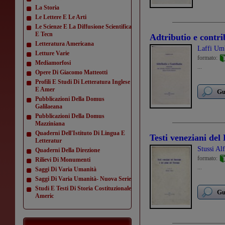
La Storia
Le Lettere E Le Arti
Le Scienze E La Diffusione Scientifica
E Tecn
Adtributio e contri
Letteratura Americana
Laffi Um
Letture Varie
formato:
Mediamorfosi
...
Opere Di Giacomo Matteotti
Profili E Studi Di Letteratura Inglese
E Amer
Gu
Pubblicazioni Della Domus
Galilaeana
Pubblicazioni Della Domus
Mazziniana
Quaderni Dell'Istituto Di Lingua E
Testi veneziani del
Letteratur
Stussi Al
Quaderni Della Direzione
formato:
Rilievi Di Monumenti
...
Saggi Di Varia Umanità
Saggi Di Varia Umanità- Nuova Serie
Studi E Testi Di Storia Costituzionale
Gu
Americ