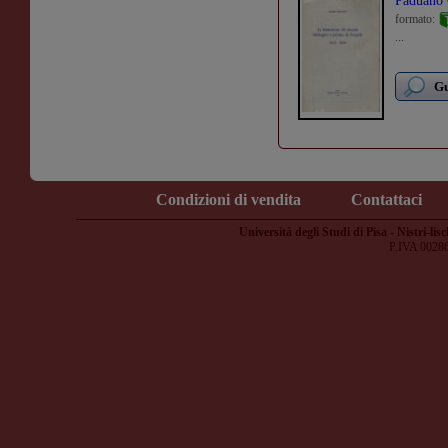
Paduano
formato:
...
Gu
Condizioni di vendita
Contattaci
Università degli Studi di Pisa - Nistri-lisc
P.IVA 0028