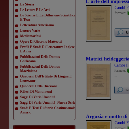
L'arte dell'impressi
La Storia
Cambi F
Le Lettere E Le Arti
formato:
Le Scienze E La Diffusione Scientifica
...
E Tecn
Letteratura Americana
Letture Varie
G
Mediamorfosi
Opere Di Giacomo Matteotti
Profili E Studi Di Letteratura Inglese
E Amer
Pubblicazioni Della Domus
Matrici heideggeri
Galilaeana
Cambi Fa
Pubblicazioni Della Domus
formato:
Mazziniana
...
Quaderni Dell'Istituto Di Lingua E
Letteratur
Quaderni Della Direzione
Gu
Rilievi Di Monumenti
Saggi Di Varia Umanità
Saggi Di Varia Umanità- Nuova Serie
Studi E Testi Di Storia Costituzionale
Americ
Arguzia e motto di s
Cambi F
formato: