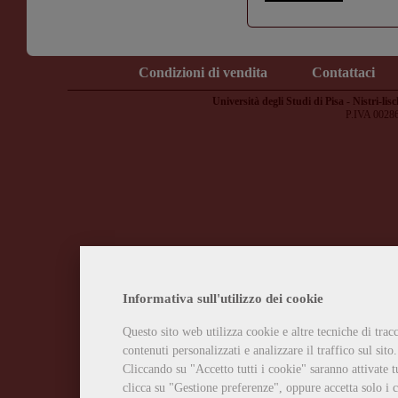
Condizioni di vendita
Contattaci
Università degli Studi di Pisa - Nistri-lisc
P.IVA 0028
Informativa sull'utilizzo dei cookie
Questo sito web utilizza cookie e altre tecniche di tra
contenuti personalizzati e analizzare il traffico sul sito.
Cliccando su "Accetto tutti i cookie" saranno attivate t
clicca su "Gestione preferenze", oppure accetta solo i c