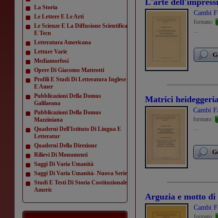
L'arte dell'impressi
La Storia
Cambi F
Le Lettere E Le Arti
formato:
Le Scienze E La Diffusione Scientifica
...
E Tecn
Letteratura Americana
Letture Varie
G
Mediamorfosi
Opere Di Giacomo Matteotti
Profili E Studi Di Letteratura Inglese
E Amer
Pubblicazioni Della Domus
Matrici heideggeri
Galilaeana
Cambi Fa
Pubblicazioni Della Domus
formato:
Mazziniana
...
Quaderni Dell'Istituto Di Lingua E
Letteratur
Quaderni Della Direzione
Gu
Rilievi Di Monumenti
Saggi Di Varia Umanità
Saggi Di Varia Umanità- Nuova Serie
Studi E Testi Di Storia Costituzionale
Americ
Arguzia e motto di s
Cambi F
formato: