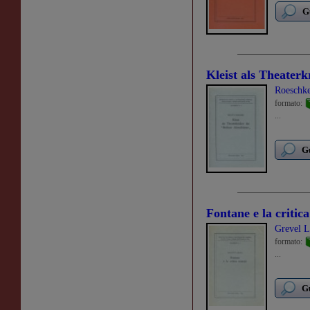
G
Kleist als Theaterk
Roeschke
formato:
...
Gu
Fontane e la critica
Grevel L
formato:
...
Gu