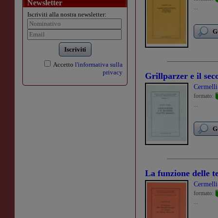
Newsletter
...
Iscriviti alla nostra newsletter:
G
Iscriviti
Accetto
l'informativa sulla
privacy
Grillparzer e il se
Cermell
formato:
...
G
La funzione delle 
Cermell
formato:
...