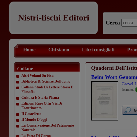
Nistri-lischi Editori
Cerca
Home
Chi siamo
Libri consigliati
Prom
Quaderni Dell'Isti
Collane
Altri Volumi Su Pisa
Beim Wort Genom
Biblioteca Di Scienze Dell'uomo
Grevel L
Collana Studi Di Lettere Storia E
formato:
Filosofia
...
Cultura E Storia Pisana
Edizioni Rare O In Via Di
Esaurimento
G
Il Castelletto
Il Mondo D'oggi
La Conservazione Del Patrimonio
Naturale
La Porta Di Corno