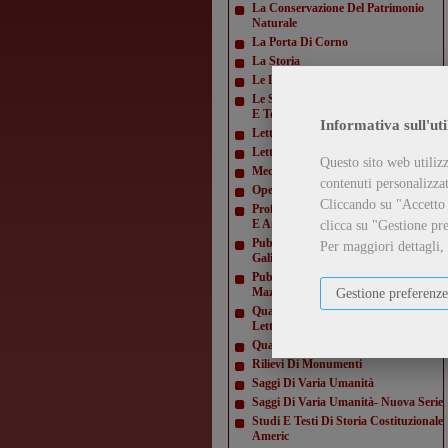
La Conservazione Del Patrimonio
Naturale
La Porta Di Corno
La Storia
Le Lettere E Le Arti
Le Scienze E La Diffusione Scientifica
E Tecn
Informativa sull'uti
Letteratura Americana
Letture Varie
Questo sito web utilizz
Mediamorfosi
contenuti personalizzati
Opere Di Giacomo Matteotti
Cliccando su "Accetto t
Profili E Studi Di Letteratura Inglese
E Amer
clicca su "Gestione pre
Pubblicazioni Della Domus
Per maggiori dettagli,
Galilaeana
Pubblicazioni Della Domus
Mazziniana
Gestione preferenze
Quaderni Dell'Istituto Di Lingua E
Letteratur
Quaderni Della Direzione
Rilievi Di Monumenti
Saggi Di Varia Umanità
Saggi Di Varia Umanità- Nuova Serie
Studi E Testi Di Storia Costituzionale
Americ