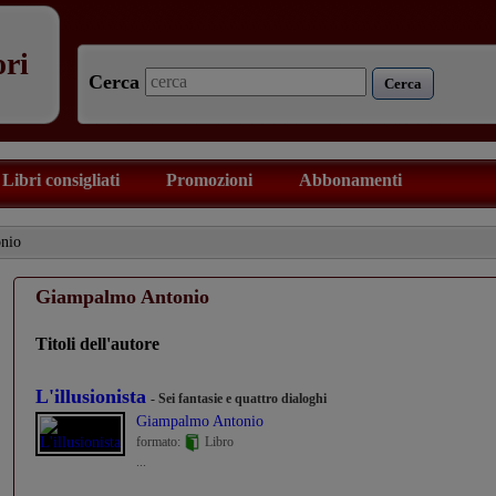
ori
Cerca
Cerca
Libri consigliati
Promozioni
Abbonamenti
nio
Giampalmo Antonio
Titoli dell'autore
L'illusionista
- Sei fantasie e quattro dialoghi
Giampalmo Antonio
formato:
Libro
...