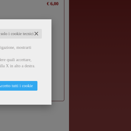
€ 6,00
✕
 solo i cookie tecnici
vigazione, mostrarti
ere quali accettare,
lla X in alto a destra.
ccetto tutti i cookie