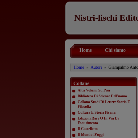
Nistri-lischi Edit
Home
Chi siamo
Home
»
Autori
»
Giampalmo Anto
Collane
Altri Volumi Su Pisa
Biblioteca Di Scienze Dell'uomo
Collana Studi Di Lettere Storia E
Filosofia
Cultura E Storia Pisana
Edizioni Rare O In Via Di
Esaurimento
Il Castelletto
Il Mondo D'oggi