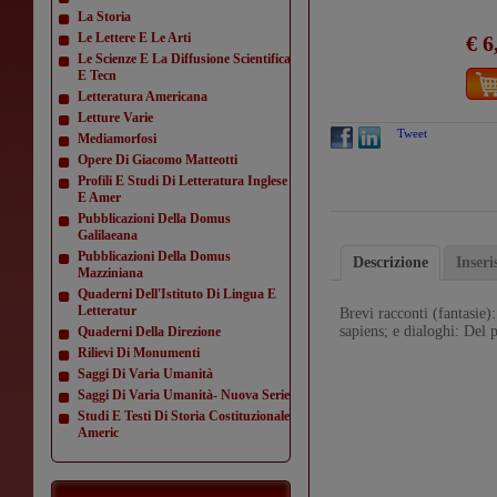
La Storia
Le Lettere E Le Arti
€ 6
Le Scienze E La Diffusione Scientifica
E Tecn
Letteratura Americana
Letture Varie
Tweet
Mediamorfosi
Opere Di Giacomo Matteotti
Profili E Studi Di Letteratura Inglese
E Amer
Pubblicazioni Della Domus
Galilaeana
Pubblicazioni Della Domus
Descrizione
Inser
Mazziniana
Quaderni Dell'Istituto Di Lingua E
Letteratur
Brevi racconti (fantasie)
sapiens; e dialoghi: Del p
Quaderni Della Direzione
Rilievi Di Monumenti
Saggi Di Varia Umanità
Saggi Di Varia Umanità- Nuova Serie
Studi E Testi Di Storia Costituzionale
Americ