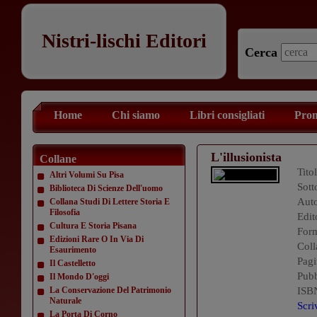
Nistri-lischi Editori
Cerca
Home
Chi siamo
Libri consigliati
Prom
L'illusionista
Collane
Tito
Altri Volumi Su Pisa
Sott
Biblioteca Di Scienze Dell'uomo
Aut
Collana Studi Di Lettere Storia E
Filosofia
Edit
Cultura E Storia Pisana
For
Edizioni Rare O In Via Di
Coll
Esaurimento
Pagi
Il Castelletto
Pubb
Il Mondo D'oggi
La Conservazione Del Patrimonio
ISB
Naturale
Scri
La Porta Di Corno