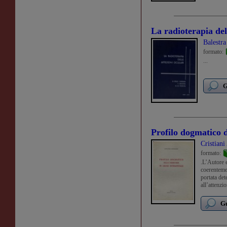
La radioterapia del
Balestra
formato:
...
G
Profilo dogmatico d
Cristiani
formato:
.L’Autore e
coerenteme
portata det
all’attenzi
dogmatica 
Gu