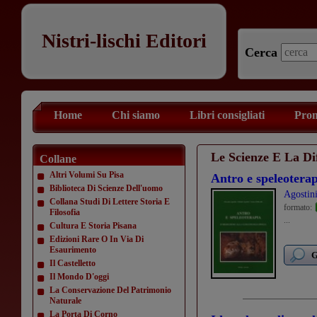
Nistri-lischi Editori
Cerca
Home
Chi siamo
Libri consigliati
Prom
Le Scienze E La Dif
Collane
Altri Volumi Su Pisa
Antro e speleotera
Biblioteca Di Scienze Dell'uomo
Agostin
Collana Studi Di Lettere Storia E
formato:
Filosofia
...
Cultura E Storia Pisana
Edizioni Rare O In Via Di
Esaurimento
G
Il Castelletto
Il Mondo D'oggi
La Conservazione Del Patrimonio
Naturale
La Porta Di Corno