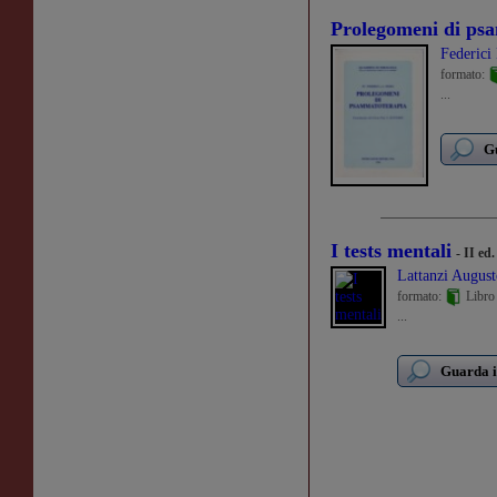
Prolegomeni di ps
Federici 
formato:
...
Gu
I tests mentali
- II ed
Lattanzi August
formato:
Libro
...
Guarda i