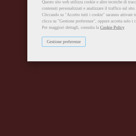
Questo sito web utilizza cookie e altre tecniche di tra
contenuti personalizzati e analizzare il traffico sul sito.
Cliccando su "Accetto tutti i cookie" saranno attivate t
clicca su "Gestione preferenze", oppure accetta solo i c
Per maggiori dettagli, consulta la
Cookie Policy
.
Gestione preferenze