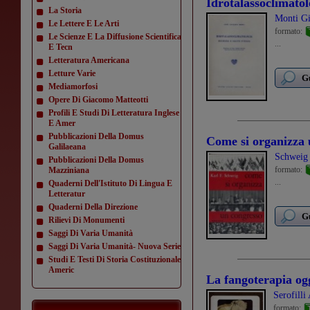
Idrotalassoclimatolo
La Storia
Monti G
Le Lettere E Le Arti
formato:
Le Scienze E La Diffusione Scientifica
...
E Tecn
Letteratura Americana
Letture Varie
Gu
Mediamorfosi
Opere Di Giacomo Matteotti
Profili E Studi Di Letteratura Inglese
E Amer
Pubblicazioni Della Domus
Come si organizza 
Galilaeana
Schweig 
Pubblicazioni Della Domus
formato:
Mazziniana
...
Quaderni Dell'Istituto Di Lingua E
Letteratur
Quaderni Della Direzione
Gu
Rilievi Di Monumenti
Saggi Di Varia Umanità
Saggi Di Varia Umanità- Nuova Serie
Studi E Testi Di Storia Costituzionale
Americ
La fangoterapia og
Serofilli
formato: