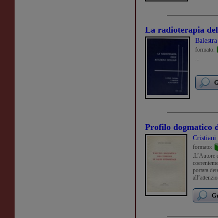
La radioterapia del
Balestra
formato:
...
G
Profilo dogmatico d
Cristiani
formato:
.L’Autore e
coerenteme
portata det
all’attenzi
dogmatica 
Gu