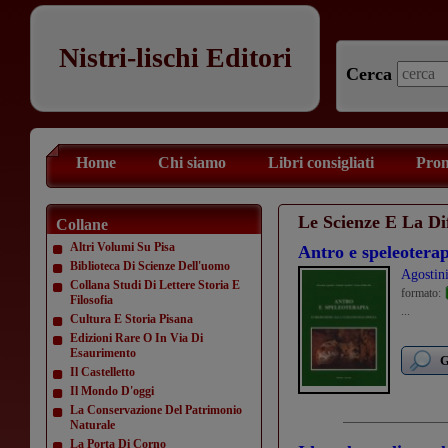
Nistri-lischi Editori
Cerca
Home
Chi siamo
Libri consigliati
Prom
Le Scienze E La Dif
Collane
Altri Volumi Su Pisa
Antro e speleotera
Biblioteca Di Scienze Dell'uomo
Agostin
Collana Studi Di Lettere Storia E
formato:
Filosofia
...
Cultura E Storia Pisana
Edizioni Rare O In Via Di
Esaurimento
G
Il Castelletto
Il Mondo D'oggi
La Conservazione Del Patrimonio
Naturale
La Porta Di Corno