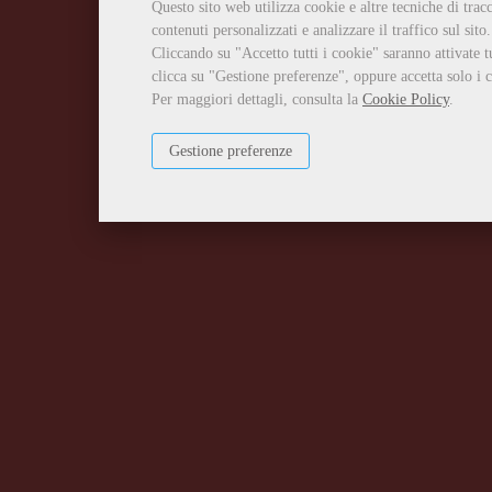
Questo sito web utilizza cookie e altre tecniche di tra
contenuti personalizzati e analizzare il traffico sul sito.
Cliccando su "Accetto tutti i cookie" saranno attivate t
clicca su "Gestione preferenze", oppure accetta solo i c
Per maggiori dettagli, consulta la
Cookie Policy
.
Gestione preferenze