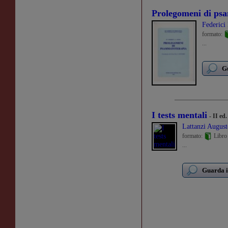
Prolegomeni di ps
Federici 
formato:
...
Gu
I tests mentali
- II ed
Lattanzi August
formato:
Libro
...
Guarda i