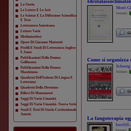
Idrotalassoclimatolo
La Storia
Monti G
Le Lettere E Le Arti
formato:
Le Scienze E La Diffusione Scientifica
...
E Tecn
Letteratura Americana
Letture Varie
Gu
Mediamorfosi
Opere Di Giacomo Matteotti
Profili E Studi Di Letteratura Inglese
E Amer
Pubblicazioni Della Domus
Come si organizza 
Galilaeana
Schweig 
Pubblicazioni Della Domus
formato:
Mazziniana
...
Quaderni Dell'Istituto Di Lingua E
Letteratur
Quaderni Della Direzione
Gu
Rilievi Di Monumenti
Saggi Di Varia Umanità
Saggi Di Varia Umanità- Nuova Serie
Studi E Testi Di Storia Costituzionale
Americ
La fangoterapia og
Serofilli
formato: