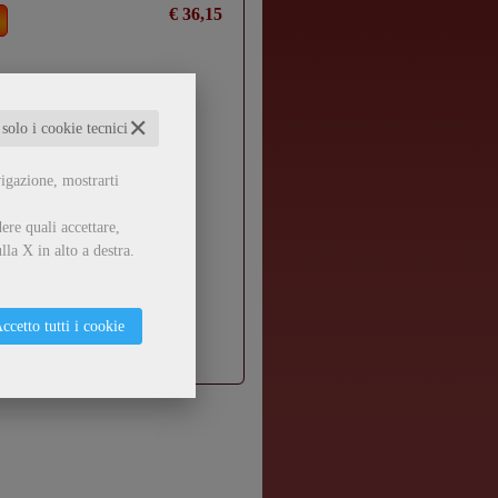
€ 36,15
✕
 solo i cookie tecnici
vigazione, mostrarti
ere quali accettare,
lla X in alto a destra.
ccetto tutti i cookie