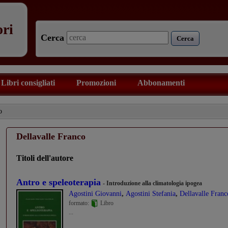
ori
Cerca
Cerca
Libri consigliati
Promozioni
Abbonamenti
o
Dellavalle Franco
Titoli dell'autore
Antro e speleoterapia
- Introduzione alla climatologia ipogea
,
,
Agostini Giovanni
Agostini Stefania
Dellavalle Franc
formato:
Libro
...