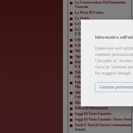
La Conservazione Del Patrimonio
Naturale
La Porta Di Corno
La Storia
Le Lettere E Le Arti
Le Scienze E La Diffusione Scientifica
E Tecn
Informativa sull'uti
Letteratura Americana
Letture Varie
Questo sito web utilizz
Mediamorfosi
contenuti personalizzati
Opere Di Giacomo Matteotti
Cliccando su "Accetto t
Profili E Studi Di Letteratura Inglese
E Amer
clicca su "Gestione pre
Pubblicazioni Della Domus
Per maggiori dettagli,
Galilaeana
Pubblicazioni Della Domus
Mazziniana
Gestione preferenze
Quaderni Dell'Istituto Di Lingua E
Letteratur
Quaderni Della Direzione
Rilievi Di Monumenti
Saggi Di Varia Umanità
Saggi Di Varia Umanità- Nuova Serie
Studi E Testi Di Storia Costituzionale
Americ