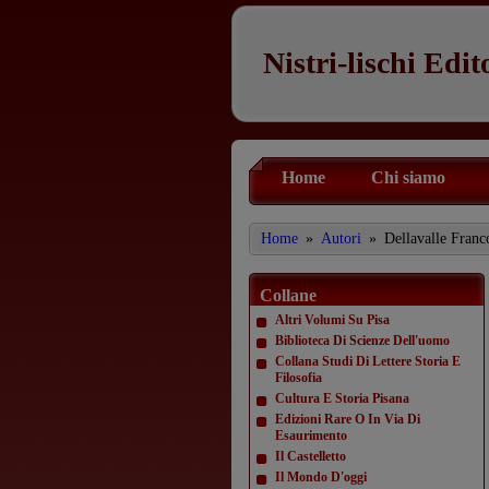
Nistri-lischi Edit
Home
Chi siamo
Home
»
Autori
»
Dellavalle Franc
Collane
Altri Volumi Su Pisa
Biblioteca Di Scienze Dell'uomo
Collana Studi Di Lettere Storia E
Filosofia
Cultura E Storia Pisana
Edizioni Rare O In Via Di
Esaurimento
Il Castelletto
Il Mondo D'oggi