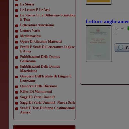
La Storia
Le Lettere E Le Arti
Le Scienze E La Diffusione Scientifica
E Tecn
Letture anglo-amer
Letteratura Americana
formato:
Letture Varie
...
Mediamorfosi
Opere Di Giacomo Matteotti
Profili E Studi Di Letteratura Inglese
G
E Amer
Pubblicazioni Della Domus
Galilaeana
Pubblicazioni Della Domus
Mazziniana
Quaderni Dell'Istituto Di Lingua E
Letteratur
Quaderni Della Direzione
Rilievi Di Monumenti
Saggi Di Varia Umanità
Saggi Di Varia Umanità- Nuova Serie
Studi E Testi Di Storia Costituzionale
Americ