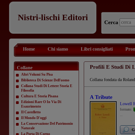
Nistri-lischi Editori
Cerca
Home
Chi siamo
Libri consigliati
Prom
Profili E Studi Di 
Collane
Altri Volumi Su Pisa
Collana fondata da Roland
Biblioteca Di Scienze Dell'uomo
Collana Studi Di Lettere Storia E
Filosofia
Cultura E Storia Pisana
A Tribute
Edizioni Rare O In Via Di
Lowell 
Esaurimento
formato:
Il Castelletto
...
Il Mondo D'oggi
La Conservazione Del Patrimonio
Naturale
G
La Porta Di Corno