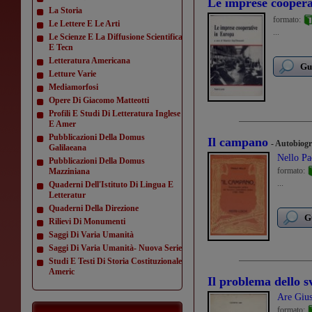
Le imprese coopera
La Storia
formato:
Le Lettere E Le Arti
...
Le Scienze E La Diffusione Scientifica
E Tecn
Letteratura Americana
Gu
Letture Varie
Mediamorfosi
Opere Di Giacomo Matteotti
Profili E Studi Di Letteratura Inglese
E Amer
Pubblicazioni Della Domus
Il campano
- Autobiogr
Galilaeana
Nello Pa
Pubblicazioni Della Domus
formato:
Mazziniana
...
Quaderni Dell'Istituto Di Lingua E
Letteratur
Quaderni Della Direzione
G
Rilievi Di Monumenti
Saggi Di Varia Umanità
Saggi Di Varia Umanità- Nuova Serie
Studi E Testi Di Storia Costituzionale
Americ
Il problema dello sv
Are Giu
formato: