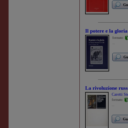
Gu
Il potere e la gloria
formato:
...
Gu
La rivoluzione russa
Caretti St
formato:
...
Gua