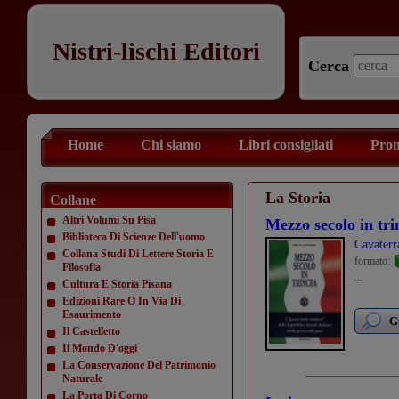
Nistri-lischi Editori
Cerca
Home
Chi siamo
Libri consigliati
Prom
La Storia
Collane
Altri Volumi Su Pisa
Mezzo secolo in tri
Biblioteca Di Scienze Dell'uomo
Cavaterr
Collana Studi Di Lettere Storia E
formato:
Filosofia
...
Cultura E Storia Pisana
Edizioni Rare O In Via Di
Esaurimento
G
Il Castelletto
Il Mondo D'oggi
La Conservazione Del Patrimonio
Naturale
La Porta Di Corno