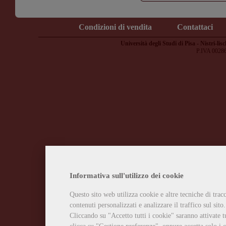
Condizioni di vendita
Contattaci
Università degli Studi di Pisa - Nistri-lisc
P.IVA 0028
Informativa sull'utilizzo dei cookie
Questo sito web utilizza cookie e altre tecniche di tra
contenuti personalizzati e analizzare il traffico sul sito.
Cliccando su "Accetto tutti i cookie" saranno attivate t