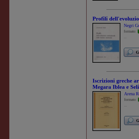
Profili dell'evoluzi
Negri G
formato:
...
G
Iscrizioni greche ar
Megara Iblea e Sel
Arena R
formato:
...
G