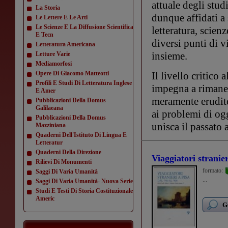
attuale degli stud
La Storia
dunque affidati a 
Le Lettere E Le Arti
Le Scienze E La Diffusione Scientifica
letteratura, scien
E Tecn
diversi punti di v
Letteratura Americana
insieme.
Letture Varie
Mediamorfosi
Opere Di Giacomo Matteotti
Il livello critico 
Profili E Studi Di Letteratura Inglese
impegna a rimaner
E Amer
meramente erudito
Pubblicazioni Della Domus
Galilaeana
ai problemi di og
Pubblicazioni Della Domus
unisca il passato 
Mazziniana
Quaderni Dell'Istituto Di Lingua E
Letteratur
Quaderni Della Direzione
Viaggiatori stranier
Rilievi Di Monumenti
formato:
Saggi Di Varia Umanità
...
Saggi Di Varia Umanità- Nuova Serie
Studi E Testi Di Storia Costituzionale
Americ
G