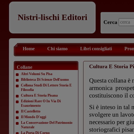
Nistri-lischi Editori
Cerca
Home
Chi siamo
Libri consigliati
Prom
Cultura E Storia P
Collane
Altri Volumi Su Pisa
Questa collana è n
Biblioteca Di Scienze Dell'uomo
Collana Studi Di Lettere Storia E
armonica prospett
Filosofia
costituiscono il co
Cultura E Storia Pisana
Edizioni Rare O In Via Di
Esaurimento
Si è inteso in tal
Il Castelletto
svolgere un lavot
Il Mondo D'oggi
necessario per gi
La Conservazione Del Patrimonio
Naturale
storiografici pisa
La Porta Di Corno