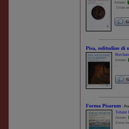
formato:
Uscito neg
G
Pisa, solitudine di
Borchar
formato:
...
G
Forma Pisarum
- Pr
Tolaini
formato:
Il testo f