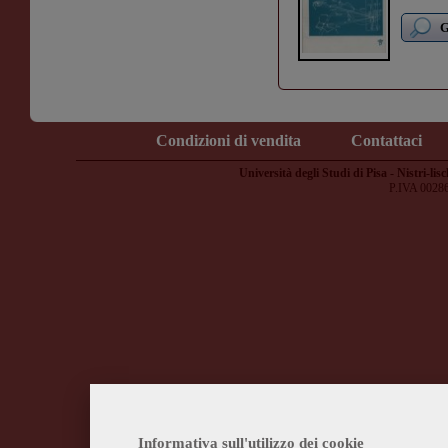
G
Condizioni di vendita
Contattaci
Università degli Studi di Pisa - Nistri-lisc
P.IVA 0028
Informativa sull'utilizzo dei cookie