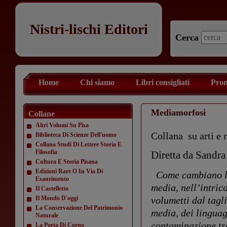
Nistri-lischi Editori
Cerca
Home
Chi siamo
Libri consigliati
Prom
Mediamorfosi
Collane
Altri Volumi Su Pisa
Collana su arti e
Biblioteca Di Scienze Dell'uomo
Collana Studi Di Lettere Storia E
Filosofia
Diretta da Sandra
Cultura E Storia Pisana
Edizioni Rare O In Via Di
Come cambiano le 
Esaurimento
media, nell’intric
Il Castelletto
Il Mondo D'oggi
volumetti dal tagl
La Conservazione Del Patrimonio
media, dei linguagg
Naturale
contaminazione tra
La Porta Di Corno