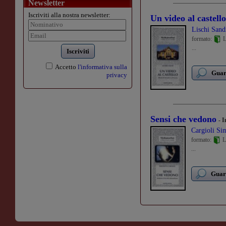
Newsletter
Iscriviti alla nostra newsletter:
Un video al castello
Lischi Sand
formato:
L
...
Iscriviti
Accetto
l'informativa sulla
Guard
privacy
Sensi che vedono
- I
Cargioli Si
formato:
L
...
Guard