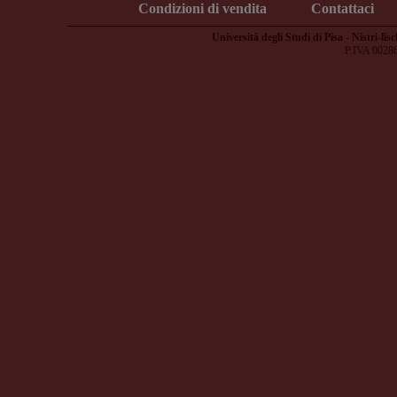
Condizioni di vendita
Contattaci
Università degli Studi di Pisa - Nistri-lisc
P.IVA 0028