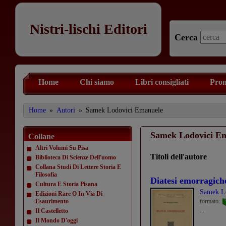
Nistri-lischi Editori
Cerca
Home
Chi siamo
Libri consigliati
Prom
Home
»
Autori
»
Samek Lodovici Emanuele
Samek Lodovici E
Collane
Altri Volumi Su Pisa
Titoli dell'autore
Biblioteca Di Scienze Dell'uomo
Collana Studi Di Lettere Storia E
Filosofia
Diatesi emorragich
Cultura E Storia Pisana
Samek L
Edizioni Rare O In Via Di
Esaurimento
formato:
...
Il Castelletto
Il Mondo D'oggi