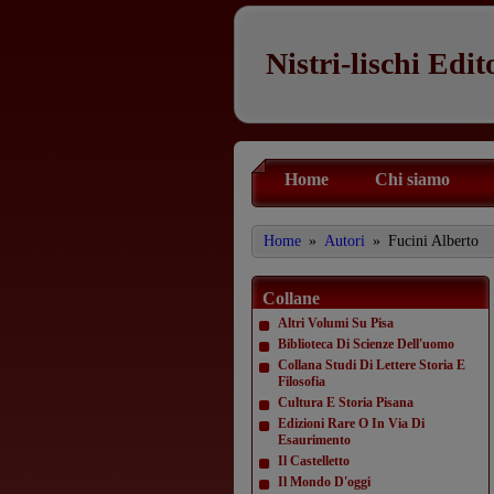
Nistri-lischi Edit
Home
Chi siamo
Home
»
Autori
»
Fucini Alberto
Collane
Altri Volumi Su Pisa
Biblioteca Di Scienze Dell'uomo
Collana Studi Di Lettere Storia E
Filosofia
Cultura E Storia Pisana
Edizioni Rare O In Via Di
Esaurimento
Il Castelletto
Il Mondo D'oggi