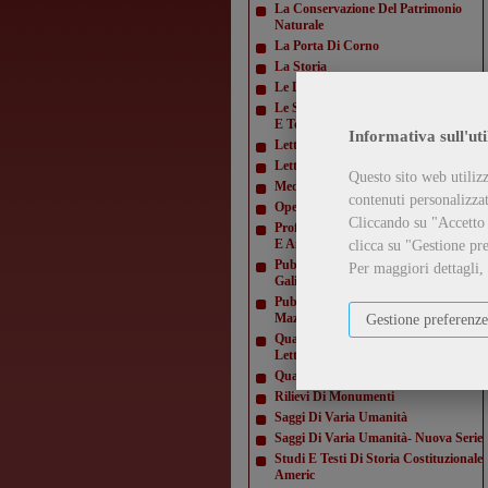
La Conservazione Del Patrimonio
Naturale
La Porta Di Corno
La Storia
Le Lettere E Le Arti
Le Scienze E La Diffusione Scientifica
E Tecn
Informativa sull'uti
Letteratura Americana
Letture Varie
Questo sito web utilizz
Mediamorfosi
contenuti personalizzati
Opere Di Giacomo Matteotti
Cliccando su "Accetto t
Profili E Studi Di Letteratura Inglese
E Amer
clicca su "Gestione pre
Pubblicazioni Della Domus
Per maggiori dettagli,
Galilaeana
Pubblicazioni Della Domus
Mazziniana
Gestione preferenze
Quaderni Dell'Istituto Di Lingua E
Letteratur
Quaderni Della Direzione
Rilievi Di Monumenti
Saggi Di Varia Umanità
Saggi Di Varia Umanità- Nuova Serie
Studi E Testi Di Storia Costituzionale
Americ