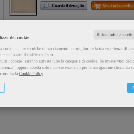
Guarda il dettaglio
Metti nel carrello
Problematica verrucana
- Vol. 1
Rifiuto tutto e accetto
lizzo dei cookie
Fucini Alberto
formato:
Libro
a cookie e altre tecniche di tracciamento per migliorare la tua esperienza di na
...
 e analizzare il traffico sul sito.
utti i cookie" saranno attivate tutte le categorie di cookie.
Se invece vuoi decid
Guarda il dettaglio
Metti nel carrello
ferenze", oppure accetta solo i cookie essenziali per la navigazione cliccando su
 consulta la
Cookie Policy
.
A