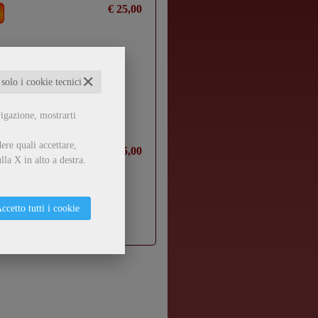
€ 25,00
✕
 solo i cookie tecnici
vigazione, mostrarti
ere quali accettare,
€ 25,00
lla X in alto a destra.
ccetto tutti i cookie