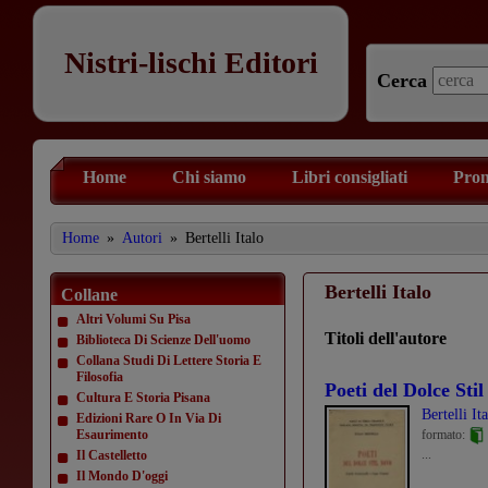
Nistri-lischi Editori
Cerca
Home
Chi siamo
Libri consigliati
Prom
Home
»
Autori
»
Bertelli Italo
Bertelli Italo
Collane
Altri Volumi Su Pisa
Titoli dell'autore
Biblioteca Di Scienze Dell'uomo
Collana Studi Di Lettere Storia E
Filosofia
Poeti del Dolce Sti
Cultura E Storia Pisana
Bertelli It
Edizioni Rare O In Via Di
Esaurimento
formato:
...
Il Castelletto
Il Mondo D'oggi