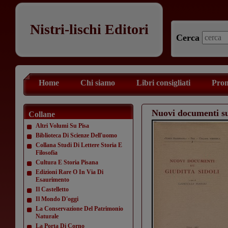
Nistri-lischi Editori
Cerca
Home
Chi siamo
Libri consigliati
Prom
Nuovi documenti su
Collane
Altri Volumi Su Pisa
Biblioteca Di Scienze Dell'uomo
Collana Studi Di Lettere Storia E
Filosofia
Cultura E Storia Pisana
Edizioni Rare O In Via Di
Esaurimento
Il Castelletto
Il Mondo D'oggi
La Conservazione Del Patrimonio
Naturale
La Porta Di Corno