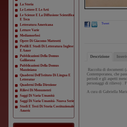
La Storia
Le Lettere E Le Arti
Le Scienze E La Diffusione Scientifica
E Tecn
Tweet
Letteratura Americana
Letture Varie
Mediamorfosi
Opere Di Giacomo Matteotti
Profili E Studi Di Letteratura Inglese
E Amer
Pubblicazioni Della Domus
Descrizione
Inser
Galilaeana
Pubblicazioni Della Domus
Raccolta di documenti (a
Mazziniana
Contemporanea, che passan
Quaderni Dell'Istituto Di Lingua E
periodi e gli aspetti men
Letteratur
personaggi di rilievo) .
Quaderni Della Direzione
Rilievi Di Monumenti
A cura di Gabriella Mari
Saggi Di Varia Umanità
Saggi Di Varia Umanità- Nuova Serie
Studi E Testi Di Storia Costituzionale
Americ