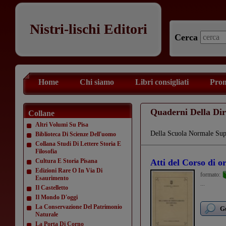
Nistri-lischi Editori
Cerca
Home
Chi siamo
Libri consigliati
Prom
Quaderni Della Dir
Collane
Altri Volumi Su Pisa
Della Scuola Normale Supe
Biblioteca Di Scienze Dell'uomo
Collana Studi Di Lettere Storia E
Filosofia
Cultura E Storia Pisana
Atti del Corso di 
Edizioni Rare O In Via Di
formato:
Esaurimento
...
Il Castelletto
Il Mondo D'oggi
La Conservazione Del Patrimonio
Gu
Naturale
La Porta Di Corno