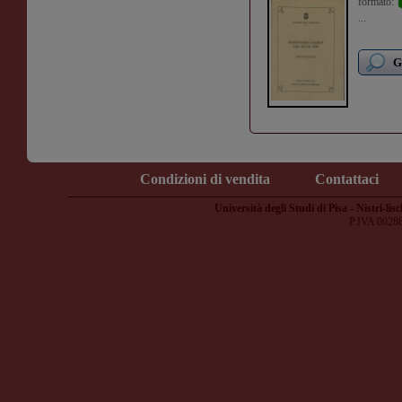
formato:
...
G
Condizioni di vendita
Contattaci
Università degli Studi di Pisa - Nistri-lisc
P.IVA 0028