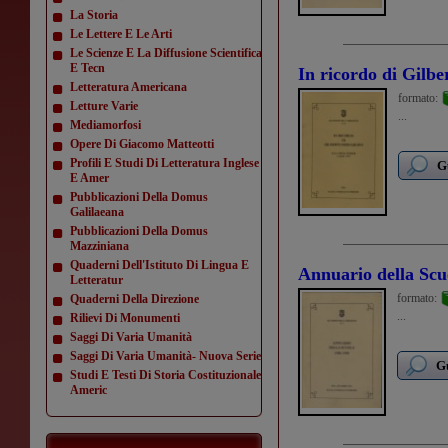
La Storia
Le Lettere E Le Arti
Le Scienze E La Diffusione Scientifica
E Tecn
In ricordo di Gilbe
Letteratura Americana
formato:
Letture Varie
...
Mediamorfosi
Opere Di Giacomo Matteotti
Profili E Studi Di Letteratura Inglese
G
E Amer
Pubblicazioni Della Domus
Galilaeana
Pubblicazioni Della Domus
Mazziniana
Quaderni Dell'Istituto Di Lingua E
Annuario della Scu
Letteratur
formato:
Quaderni Della Direzione
...
Rilievi Di Monumenti
Saggi Di Varia Umanità
Saggi Di Varia Umanità- Nuova Serie
Gu
Studi E Testi Di Storia Costituzionale
Americ