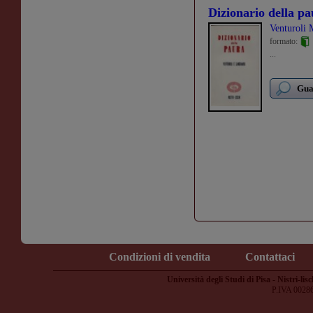
Dizionario della p
Venturoli 
formato:
...
Guar
Condizioni di vendita
Contattaci
Università degli Studi di Pisa - Nistri-lisc
P.IVA 0028