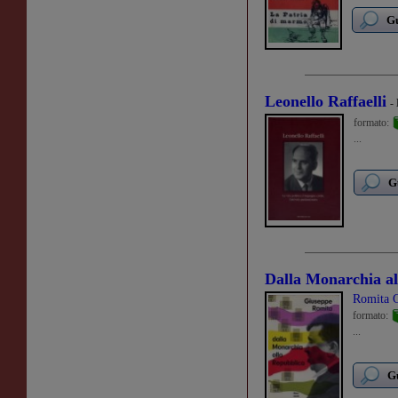
Gu
Leonello Raffaelli
-
formato:
...
G
Dalla Monarchia al
Romita 
formato:
...
Gu