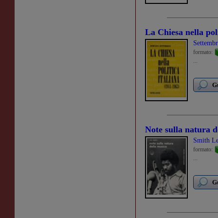
La Chiesa nella pol
Settemb
formato:
...
Gu
Note sulla natura d
Smith L
formato:
...
Gu