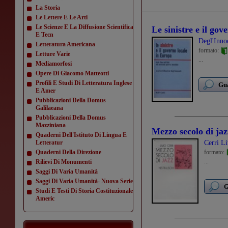
La Storia
Le Lettere E Le Arti
Le Scienze E La Diffusione Scientifica
Le sinistre e il go
E Tecn
Degl'Inno
Letteratura Americana
formato:
Letture Varie
...
Mediamorfosi
Opere Di Giacomo Matteotti
Profili E Studi Di Letteratura Inglese
Gua
E Amer
Pubblicazioni Della Domus
Galilaeana
Pubblicazioni Della Domus
Mazziniana
Mezzo secolo di jaz
Quaderni Dell'Istituto Di Lingua E
Letteratur
Cerri Li
Quaderni Della Direzione
formato:
...
Rilievi Di Monumenti
Saggi Di Varia Umanità
Saggi Di Varia Umanità- Nuova Serie
G
Studi E Testi Di Storia Costituzionale
Americ