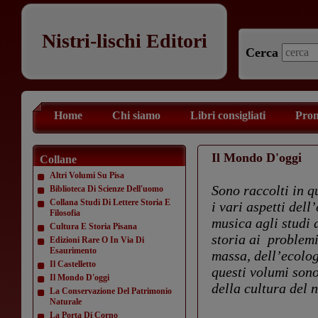
Nistri-lischi Editori
Cerca
Home
Chi siamo
Libri consigliati
Prom
Il Mondo D'oggi
Collane
Altri Volumi Su Pisa
Sono raccolti in q
Biblioteca Di Scienze Dell'uomo
Collana Studi Di Lettere Storia E
i vari aspetti del
Filosofia
musica agli studi 
Cultura E Storia Pisana
storia ai problemi
Edizioni Rare O In Via Di
Esaurimento
massa, dell’ecolog
Il Castelletto
questi volumi sono
Il Mondo D'oggi
della cultura del 
La Conservazione Del Patrimonio
Naturale
La Porta Di Corno