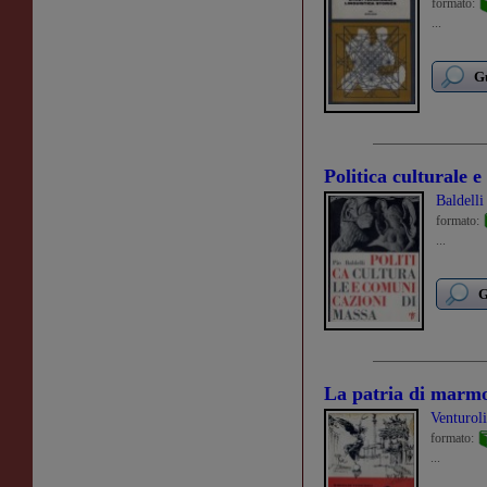
formato:
...
Gu
Politica culturale 
Baldelli
formato:
...
G
La patria di marmo
Venturol
formato:
...