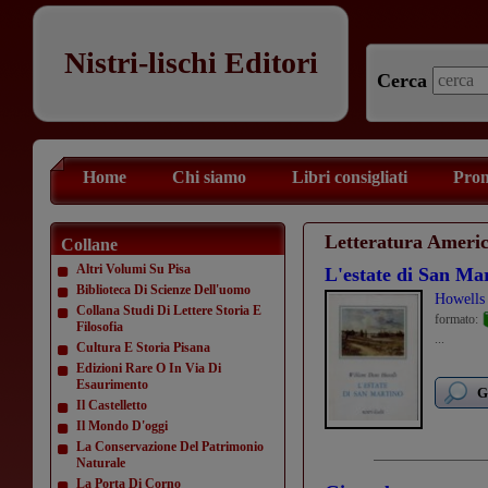
Nistri-lischi Editori
Cerca
Home
Chi siamo
Libri consigliati
Prom
Letteratura Ameri
Collane
Altri Volumi Su Pisa
L'estate di San Ma
Biblioteca Di Scienze Dell'uomo
Howells
Collana Studi Di Lettere Storia E
formato:
Filosofia
...
Cultura E Storia Pisana
Edizioni Rare O In Via Di
Esaurimento
G
Il Castelletto
Il Mondo D'oggi
La Conservazione Del Patrimonio
Naturale
La Porta Di Corno